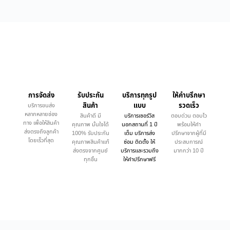
การจัดส่ง
รับประกัน
บริการทุกรูป
ให้คำบรึกษา
สินค้า
แบบ
รวดเร็ว
บริการขนส่ง
หลากหลายช่อง
สินค้าดี มี
บริการเซอร์วิส
ตอบด่วน ตอบไว
ทาง เพื่อให้สินค้า
คุณภาพ มั่นใจได้
นอกสถานที่ 1 ปี
พร้อมให้คำ
ส่งตรงถึงลูกค้า
100% รับประกัน
เต็ม บริการส่ง
ปรึกษาจากผู้ที่มี
โดยเร็วที่สุด
คุณภาพสินค้าแท้
ซ่อม ติดตั้ง ให้
ประสบการณ์
ส่งตรงจากศูนย์
บริการและรวมถึง
มากกว่า 10 ปี
ทุกชิ้น
ให้คำปรึกษาฟรี