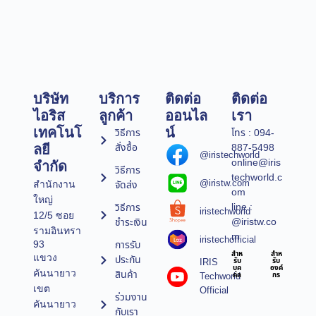
บริษัท
บริการ
ติดต่อ
ติดต่อ
ไอริส
ลูกค้า
ออนไล
เรา
เทคโนโ
น์
วิธีการ
โทร : 094-
สั่งซื้อ
887-5498
ลยี
@iristechworld
online@iris
จำกัด
วิธีการ
techworld.c
@iristw.com
จัดส่ง
สำนักงาน
om
ใหญ่
line :
วิธีการ
iristechworld
12/5 ซอย
@iristw.co
ชำระเงิน
รามอินทรา
m
iristechofficial
การรับ
93
สำห
สำห
แขวง
ประกัน
IRIS
รับ
รับ
บุค
องค์
คันนายาว
สินค้า
Techworld
คล
กร
เขต
Official
ร่วมงาน
คันนายาว
กับเรา