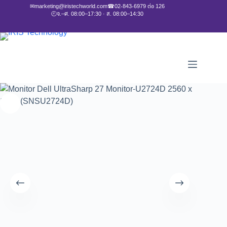
✉
marketing@iristechworld.com
☎
02-843-6979 ต่อ 126
🕘
จ.–ศ. 08:00–17:30 · ส. 08:00–14:30