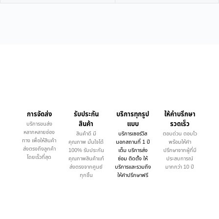
การจัดส่ง
รับประกัน
บริการทุกรูป
ให้คำบรึกษา
สินค้า
แบบ
รวดเร็ว
บริการขนส่ง
หลากหลายช่อง
สินค้าดี มี
บริการเซอร์วิส
ตอบด่วน ตอบไว
ทาง เพื่อให้สินค้า
คุณภาพ มั่นใจได้
นอกสถานที่ 1 ปี
พร้อมให้คำ
ส่งตรงถึงลูกค้า
100% รับประกัน
เต็ม บริการส่ง
ปรึกษาจากผู้ที่มี
โดยเร็วที่สุด
คุณภาพสินค้าแท้
ซ่อม ติดตั้ง ให้
ประสบการณ์
ส่งตรงจากศูนย์
บริการและรวมถึง
มากกว่า 10 ปี
ทุกชิ้น
ให้คำปรึกษาฟรี