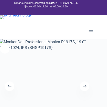
✉
marketing@iristechworld.com
☎
02-843-6979 ต่อ 126
🕘
จ.–ศ. 08:00–17:30 · ส. 08:00–14:30