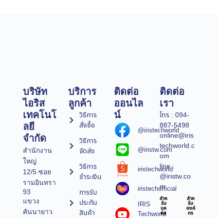
บริษัท
บริการ
ติดต่อ
ติดต่อ
ไอริส
ลูกค้า
ออนไล
เรา
เทคโนโ
น์
วิธีการ
โทร : 094-
สั่งซื้อ
887-5498
ลยี
@iristechworld
online@iris
จำกัด
วิธีการ
techworld.c
@iristw.com
จัดส่ง
สำนักงาน
om
ใหญ่
line :
วิธีการ
iristechworld
12/5 ซอย
@iristw.co
ชำระเงิน
รามอินทรา
m
iristechofficial
การรับ
93
สำห
สำห
แขวง
ประกัน
IRIS
รับ
รับ
บุค
องค์
คันนายาว
สินค้า
Techworld
คล
กร