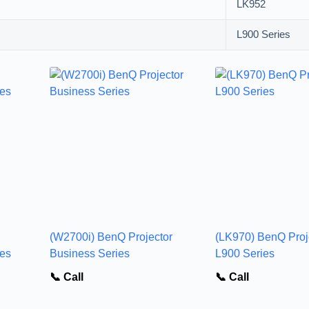
LK952
L900 Series
(W2700i) BenQ Projector
(LK970) BenQ Proj
ies
Business Series
L900 Series
📞 Call
📞 Call