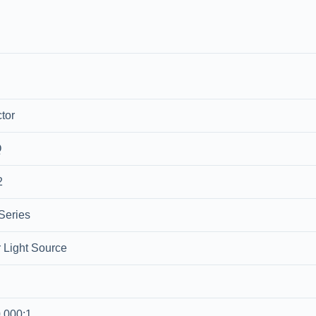
tor
Q
2
Series
 Light Source
,000:1_