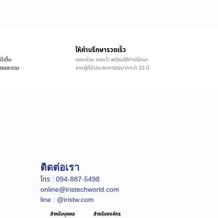
ให้คำบรึกษารวดเร็ว
ปีเต็ม
ตอบด่วน ตอบไว พร้อมให้คำปรึกษา
ิการและรวม
จากผู้ที่มีประสบการณ์มากกว่า 10 ปี
ติดต่อเรา
โทร : 094-887-5498
online@iristechworld.com
line : @iristw.com
สำหรับบุคคล
สำหรับองค์กร