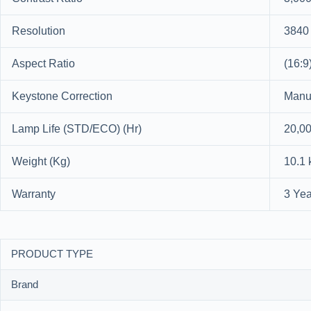
Resolution
3840 
Aspect Ratio
(16:9
Keystone Correction
Manua
Lamp Life (STD/ECO) (Hr)
20,00
Weight (Kg)
10.1 
Warranty
3 Yea
PRODUCT TYPE
Brand