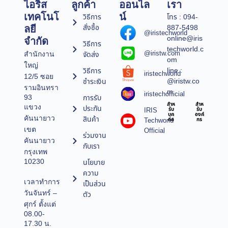
ไอริส
ลูกค้า
ออนไล
เรา
เทคโนโ
น์
วิธีการ
โทร : 094-
สั่งซื้อ
887-5498
ลยี
@iristechworld
online@iris
จำกัด
วิธีการ
techworld.c
@iristw.com
จัดส่ง
สำนักงาน
om
ใหญ่
line :
วิธีการ
iristechworld
12/5 ซอย
@iristw.co
ชำระเงิน
รามอินทรา
m
iristechofficial
การรับ
93
สำห
สำห
แขวง
ประกัน
IRIS
รับ
รับ
บุค
องค์
คันนายาว
สินค้า
Techworld
คล
กร
เขต
Official
ร่วมงาน
คันนายาว
กับเรา
กรุงเทพ
10230
นโยบาย
ความ
เวลาทำการ
เป็นส่วน
วันจันทร์ –
ตัว
ศุกร์ ตั้งแต่
08.00-
17.30 น.