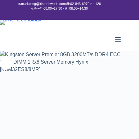
✉
marketing@iristechworld.com
☎
02-843-6979 ต่อ 126
🕘
จ.–ศ. 08:00–17:30 · ส. 08:00–14:30