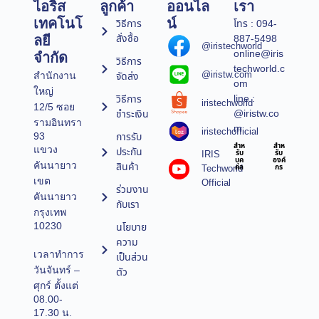
ไอริส
ลูกค้า
ออนไล
เรา
เทคโนโ
น์
วิธีการ
โทร : 094-
สั่งซื้อ
887-5498
ลยี
@iristechworld
online@iris
จำกัด
วิธีการ
techworld.c
@iristw.com
จัดส่ง
สำนักงาน
om
ใหญ่
line :
วิธีการ
iristechworld
12/5 ซอย
@iristw.co
ชำระเงิน
รามอินทรา
m
iristechofficial
การรับ
93
สำห
สำห
แขวง
ประกัน
IRIS
รับ
รับ
บุค
องค์
คันนายาว
สินค้า
Techworld
คล
กร
เขต
Official
ร่วมงาน
คันนายาว
กับเรา
กรุงเทพ
10230
นโยบาย
ความ
เวลาทำการ
เป็นส่วน
วันจันทร์ –
ตัว
ศุกร์ ตั้งแต่
08.00-
17.30 น.