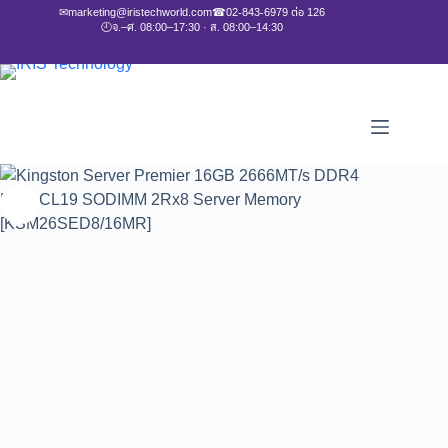
✉
marketing@iristechworld.com
☎
02-843-6979 ต่อ 126
🕘
จ.–ศ. 08:00–17:30 · ส. 08:00–14:30