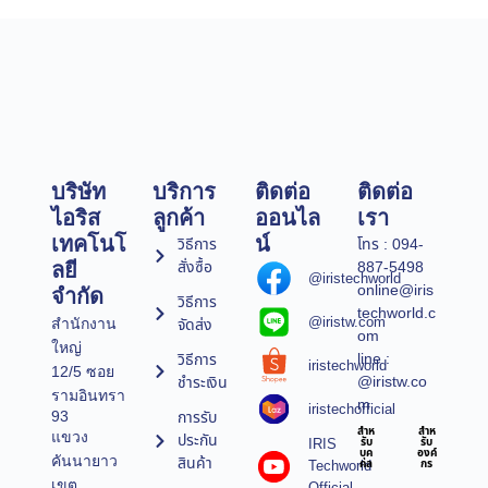
บริษัท
บริการ
ติดต่อ
ติดต่อ
ไอริส
ลูกค้า
ออนไล
เรา
เทคโนโ
น์
วิธีการ
โทร : 094-
สั่งซื้อ
887-5498
ลยี
@iristechworld
online@iris
จำกัด
วิธีการ
techworld.c
@iristw.com
จัดส่ง
สำนักงาน
om
ใหญ่
line :
วิธีการ
iristechworld
12/5 ซอย
@iristw.co
ชำระเงิน
รามอินทรา
m
iristechofficial
การรับ
93
สำห
สำห
แขวง
ประกัน
IRIS
รับ
รับ
บุค
องค์
คันนายาว
สินค้า
Techworld
คล
กร
เขต