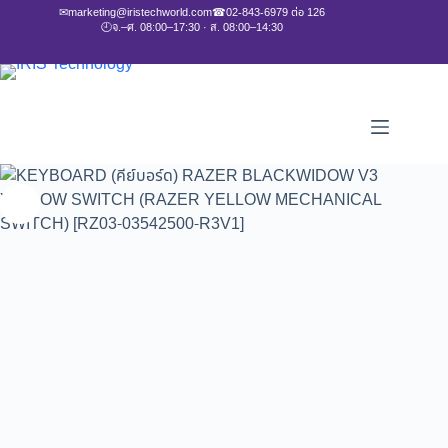
✉
marketing@iristechworld.com
☎
02-843-6979 ต่อ 126
🕘
จ.–ศ. 08:00–17:30 · ส. 08:00–14:30