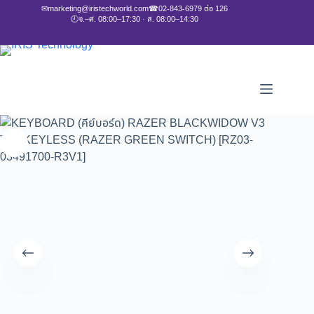
✉
marketing@iristechworld.com
☎
02-843-6979 ต่อ 126
🕘
จ.–ศ. 08:00–17:30 · ส. 08:00–14:30