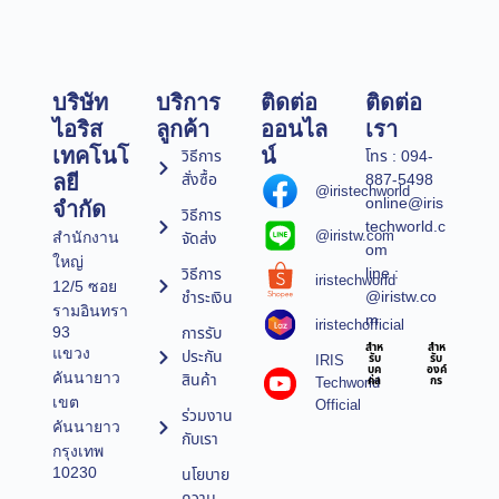
บริษัท
บริการ
ติดต่อ
ติดต่อ
ไอริส
ลูกค้า
ออนไล
เรา
เทคโนโ
น์
วิธีการ
โทร : 094-
สั่งซื้อ
887-5498
ลยี
@iristechworld
online@iris
จำกัด
วิธีการ
techworld.c
@iristw.com
จัดส่ง
สำนักงาน
om
ใหญ่
line :
วิธีการ
iristechworld
12/5 ซอย
@iristw.co
ชำระเงิน
รามอินทรา
m
iristechofficial
การรับ
93
สำห
สำห
แขวง
ประกัน
IRIS
รับ
รับ
บุค
องค์
คันนายาว
สินค้า
Techworld
คล
กร
เขต
Official
ร่วมงาน
คันนายาว
กับเรา
กรุงเทพ
10230
นโยบาย
ความ