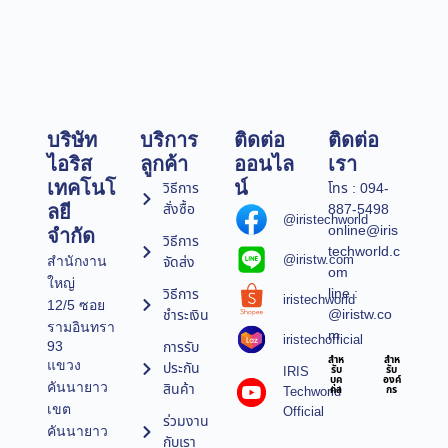
บริษัท
บริการ
ติดต่อ
ติดต่อ
ไอริส
ลูกค้า
ออนไล
เรา
เทคโนโ
น์
วิธีการ
โทร : 094-
สั่งซื้อ
887-5498
ลยี
@iristechworld
online@iris
จำกัด
วิธีการ
techworld.c
@iristw.com
จัดส่ง
สำนักงาน
om
ใหญ่
line :
วิธีการ
iristechworld
12/5 ซอย
@iristw.co
ชำระเงิน
รามอินทรา
m
iristechofficial
การรับ
93
สำห
สำห
แขวง
ประกัน
IRIS
รับ
รับ
บุค
องค์
คันนายาว
สินค้า
Techworld
คล
กร
เขต
Official
ร่วมงาน
คันนายาว
กับเรา