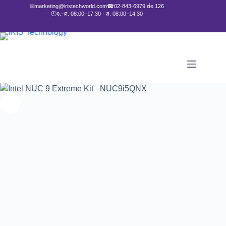
✉
marketing@iristechworld.com
☎
02-843-6979 ต่อ 126
🕘
จ.–ศ. 08:00–17:30 · ส. 08:00–14:30