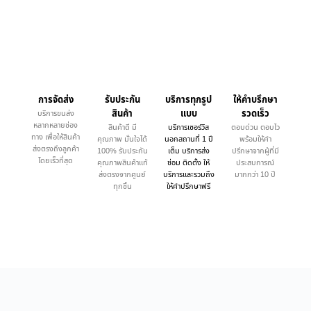
การจัดส่ง
รับประกัน
บริการทุกรูป
ให้คำบรึกษา
สินค้า
แบบ
รวดเร็ว
บริการขนส่ง
หลากหลายช่อง
สินค้าดี มี
บริการเซอร์วิส
ตอบด่วน ตอบไว
ทาง เพื่อให้สินค้า
คุณภาพ มั่นใจได้
นอกสถานที่ 1 ปี
พร้อมให้คำ
ส่งตรงถึงลูกค้า
100% รับประกัน
เต็ม บริการส่ง
ปรึกษาจากผู้ที่มี
โดยเร็วที่สุด
คุณภาพสินค้าแท้
ซ่อม ติดตั้ง ให้
ประสบการณ์
ส่งตรงจากศูนย์
บริการและรวมถึง
มากกว่า 10 ปี
ทุกชิ้น
ให้คำปรึกษาฟรี