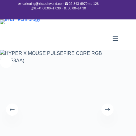
✉
marketing@iristechworld.com
☎
02-843-6979 ต่อ 126
🕘
จ.–ศ. 08:00–17:30 · ส. 08:00–14:30