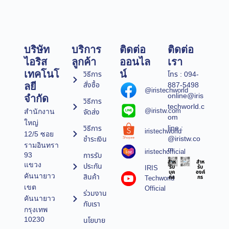
บริษัท
บริการ
ติดต่อ
ติดต่อ
ไอริส
ลูกค้า
ออนไล
เรา
เทคโนโ
น์
วิธีการ
โทร : 094-
สั่งซื้อ
887-5498
ลยี
@iristechworld
online@iris
จำกัด
วิธีการ
techworld.c
@iristw.com
จัดส่ง
สำนักงาน
om
ใหญ่
line :
วิธีการ
iristechworld
12/5 ซอย
@iristw.co
ชำระเงิน
รามอินทรา
m
iristechofficial
การรับ
93
สำห
สำห
แขวง
ประกัน
IRIS
รับ
รับ
บุค
องค์
คันนายาว
สินค้า
Techworld
คล
กร
เขต
Official
ร่วมงาน
คันนายาว
กับเรา
กรุงเทพ
10230
นโยบาย