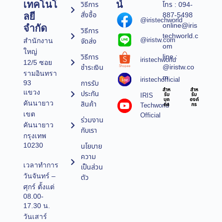
เทคโนโ
น์
วิธีการ
โทร : 094-
สั่งซื้อ
887-5498
ลยี
@iristechworld
online@iris
จำกัด
วิธีการ
techworld.c
@iristw.com
จัดส่ง
สำนักงาน
om
ใหญ่
line :
วิธีการ
iristechworld
12/5 ซอย
@iristw.co
ชำระเงิน
รามอินทรา
m
iristechofficial
การรับ
93
สำห
สำห
แขวง
ประกัน
IRIS
รับ
รับ
บุค
องค์
คันนายาว
สินค้า
Techworld
คล
กร
เขต
Official
ร่วมงาน
คันนายาว
กับเรา
กรุงเทพ
10230
นโยบาย
ความ
เวลาทำการ
เป็นส่วน
วันจันทร์ –
ตัว
ศุกร์ ตั้งแต่
08.00-
17.30 น.
วันเสาร์