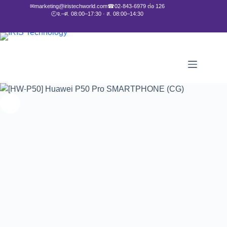
✉
marketing@iristechworld.com
☎
02-843-6979 ต่อ 126
🕘
จ.–ศ. 08:00–17:30 · ส. 08:00–14:30