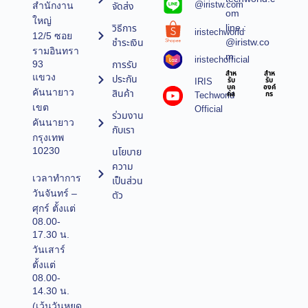
@iristw.com
จัดส่ง
สำนักงาน
om
ใหญ่
line :
วิธีการ
iristechworld
12/5 ซอย
@iristw.co
ชำระเงิน
รามอินทรา
m
iristechofficial
การรับ
93
สำห
สำห
แขวง
ประกัน
IRIS
รับ
รับ
บุค
องค์
คันนายาว
สินค้า
Techworld
คล
กร
เขต
Official
ร่วมงาน
คันนายาว
กับเรา
กรุงเทพ
10230
นโยบาย
ความ
เวลาทำการ
เป็นส่วน
วันจันทร์ –
ตัว
ศุกร์ ตั้งแต่
08.00-
17.30 น.
วันเสาร์
ตั้งแต่
08.00-
14.30 น.
(เว้นวันหยุด