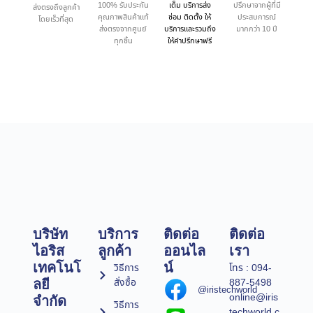
100% รับประกัน
เต็ม บริการส่ง
ปรึกษาจากผู้ที่มี
ส่งตรงถึงลูกค้า
คุณภาพสินค้าแท้
ซ่อม ติดตั้ง ให้
ประสบการณ์
โดยเร็วที่สุด
ส่งตรงจากศูนย์
บริการและรวมถึง
มากกว่า 10 ปี
ทุกชิ้น
ให้คำปรึกษาฟรี
บริษัท
บริการ
ติดต่อ
ติดต่อ
ไอริส
ลูกค้า
ออนไล
เรา
เทคโนโ
น์
วิธีการ
โทร : 094-
สั่งซื้อ
887-5498
ลยี
@iristechworld
online@iris
จำกัด
วิธีการ
techworld.c