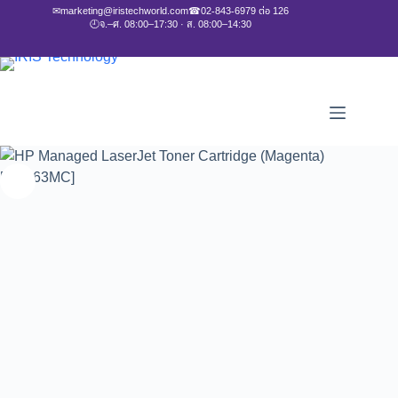
✉
marketing@iristechworld.com
☎
02-843-6979 ต่อ 126
🕘
จ.–ศ. 08:00–17:30 · ส. 08:00–14:30