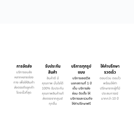
การจัดส่ง
รับประกัน
บริการทุกรูป
ให้คำบรึกษา
สินค้า
แบบ
รวดเร็ว
บริการขนส่ง
หลากหลายช่อง
สินค้าดี มี
บริการเซอร์วิส
ตอบด่วน ตอบไว
ทาง เพื่อให้สินค้า
คุณภาพ มั่นใจได้
นอกสถานที่ 1 ปี
พร้อมให้คำ
ส่งตรงถึงลูกค้า
100% รับประกัน
เต็ม บริการส่ง
ปรึกษาจากผู้ที่มี
โดยเร็วที่สุด
คุณภาพสินค้าแท้
ซ่อม ติดตั้ง ให้
ประสบการณ์
ส่งตรงจากศูนย์
บริการและรวมถึง
มากกว่า 10 ปี
ทุกชิ้น
ให้คำปรึกษาฟรี