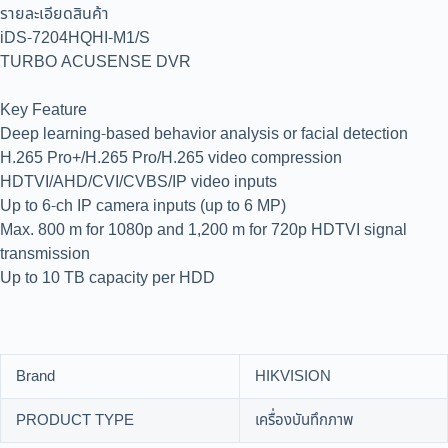
รายละเอียดสินค้า
iDS-7204HQHI-M1/S
TURBO ACUSENSE DVR
Key Feature
Deep learning-based behavior analysis or facial detection
H.265 Pro+/H.265 Pro/H.265 video compression
HDTVI/AHD/CVI/CVBS/IP video inputs
Up to 6-ch IP camera inputs (up to 6 MP)
Max. 800 m for 1080p and 1,200 m for 720p HDTVI signal
transmission
Up to 10 TB capacity per HDD
Brand
HIKVISION
PRODUCT TYPE
เครื่องบันทึกภาพ