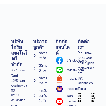
บริษัท
บริการ
ติดต่อ
ติดต่อ
ไอริส
ลูกค้า
ออนไล
เรา
เทคโนโ
น์
วิธีการ
โทร : 094-
สั่งซื้อ
887-5498
ลยี
@iristechworld
online@iris
จำกัด
วิธีการ
techworld.c
@iristw.com
จัดส่ง
สำนักงาน
om
ใหญ่
line :
วิธีการ
iristechworld
12/5 ซอย
@iristw.co
ชำระเงิน
รามอินทรา
m
iristechofficial
การรับ
93
สำห
สำห
แขวง
ประกัน
IRIS
รับ
รับ
บุค
องค์
คันนายาว
สินค้า
Techworld
คล
กร
เขต