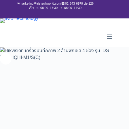
✉
marketing@iristechworld.com
☎
02-843-6979 ต่อ 126
🕘
จ.–ศ. 08:00–17:30 · ส. 08:00–14:30