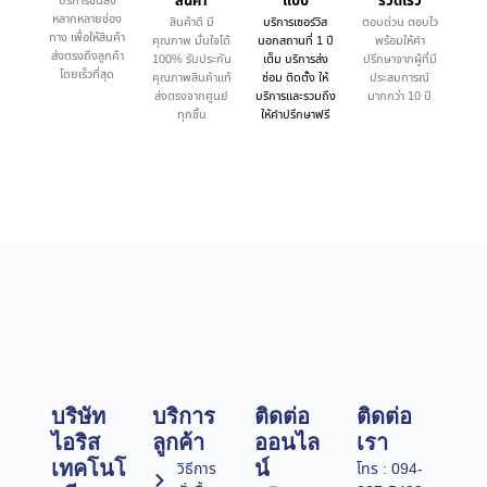
สินค้า
แบบ
รวดเร็ว
บริการขนส่ง
หลากหลายช่อง
สินค้าดี มี
บริการเซอร์วิส
ตอบด่วน ตอบไว
ทาง เพื่อให้สินค้า
คุณภาพ มั่นใจได้
นอกสถานที่ 1 ปี
พร้อมให้คำ
ส่งตรงถึงลูกค้า
100% รับประกัน
เต็ม บริการส่ง
ปรึกษาจากผู้ที่มี
โดยเร็วที่สุด
คุณภาพสินค้าแท้
ซ่อม ติดตั้ง ให้
ประสบการณ์
ส่งตรงจากศูนย์
บริการและรวมถึง
มากกว่า 10 ปี
ทุกชิ้น
ให้คำปรึกษาฟรี
บริษัท
บริการ
ติดต่อ
ติดต่อ
ไอริส
ลูกค้า
ออนไล
เรา
เทคโนโ
น์
วิธีการ
โทร : 094-