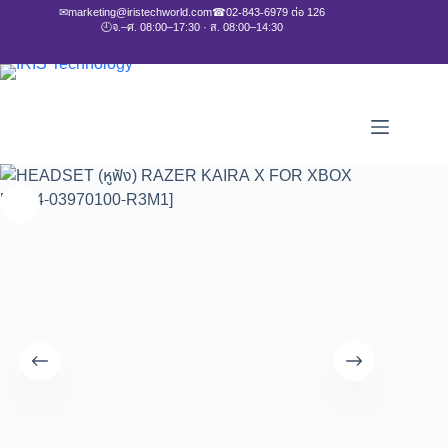
✉
marketing@iristechworld.com
☎
02-843-6979 ต่อ 126
🕘
จ.–ศ. 08:00–17:30 · ส. 08:00–14:30