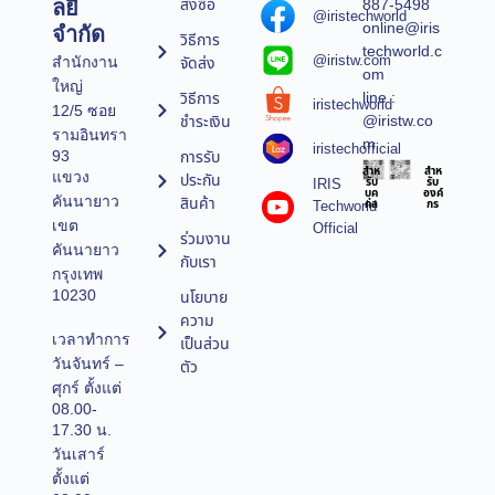
สั่งซื้อ
887-5498
ลยี
@iristechworld
online@iris
จำกัด
วิธีการ
techworld.c
@iristw.com
จัดส่ง
สำนักงาน
om
ใหญ่
line :
วิธีการ
iristechworld
12/5 ซอย
@iristw.co
ชำระเงิน
รามอินทรา
m
iristechofficial
การรับ
93
สำห
สำห
แขวง
ประกัน
IRIS
รับ
รับ
บุค
องค์
คันนายาว
สินค้า
Techworld
คล
กร
เขต
Official
ร่วมงาน
คันนายาว
กับเรา
กรุงเทพ
10230
นโยบาย
ความ
เวลาทำการ
เป็นส่วน
วันจันทร์ –
ตัว
ศุกร์ ตั้งแต่
08.00-
17.30 น.
วันเสาร์
ตั้งแต่