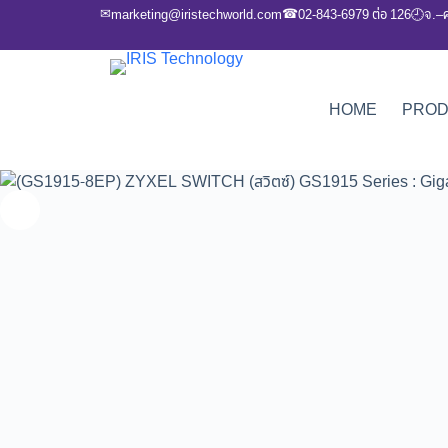
✉
☎
marketing@iristechworld.com
02-843-6979 ต่อ 126
จ.–
🕘
HOME
PRO