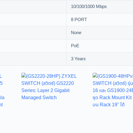
10/100/1000 Mbps
8 PORT
None
PoE
3 Years