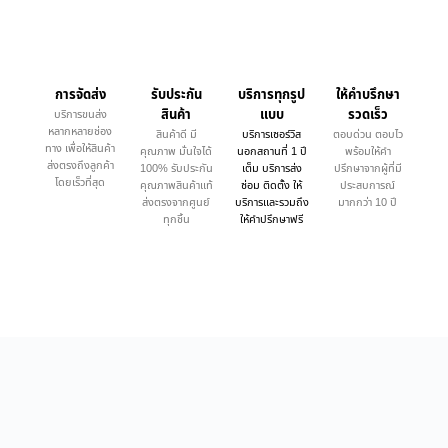
การจัดส่ง
รับประกัน
บริการทุกรูป
ให้คำบรึกษา
สินค้า
แบบ
รวดเร็ว
บริการขนส่ง
หลากหลายช่อง
สินค้าดี มี
บริการเซอร์วิส
ตอบด่วน ตอบไว
ทาง เพื่อให้สินค้า
คุณภาพ มั่นใจได้
นอกสถานที่ 1 ปี
พร้อมให้คำ
ส่งตรงถึงลูกค้า
100% รับประกัน
เต็ม บริการส่ง
ปรึกษาจากผู้ที่มี
โดยเร็วที่สุด
คุณภาพสินค้าแท้
ซ่อม ติดตั้ง ให้
ประสบการณ์
ส่งตรงจากศูนย์
บริการและรวมถึง
มากกว่า 10 ปี
ทุกชิ้น
ให้คำปรึกษาฟรี