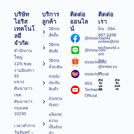
บริษัท
บริการ
ติดต่อ
ติดต่อ
ไอริส
ลูกค้า
ออนไล
เรา
เทคโนโ
น์
วิธีการ
โทร : 094-
สั่งซื้อ
887-5498
ลยี
@iristechworld
online@iris
จำกัด
วิธีการ
techworld.c
@iristw.com
จัดส่ง
สำนักงาน
om
ใหญ่
line :
วิธีการ
iristechworld
12/5 ซอย
@iristw.co
ชำระเงิน
รามอินทรา
m
iristechofficial
การรับ
93
สำห
สำห
แขวง
ประกัน
IRIS
รับ
รับ
บุค
องค์
คันนายาว
สินค้า
Techworld
คล
กร
เขต
Official
ร่วมงาน
คันนายาว
กับเรา
กรุงเทพ
10230
นโยบาย
ความ
เวลาทำการ
เป็นส่วน
วันจันทร์ –
ตัว