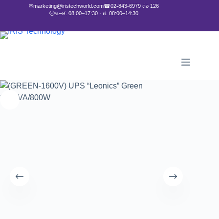
✉
marketing@iristechworld.com
☎
02-843-6979 ต่อ 126
🕘
จ.–ศ. 08:00–17:30 · ส. 08:00–14:30