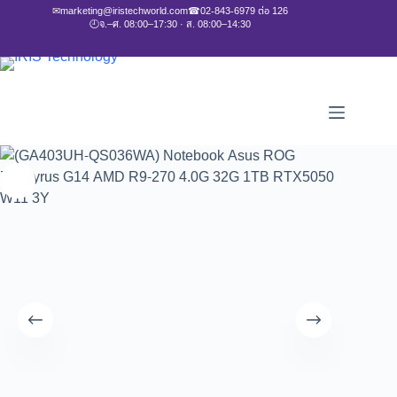
✉
marketing@iristechworld.com
☎
02-843-6979 ต่อ 126
🕘
จ.–ศ. 08:00–17:30 · ส. 08:00–14:30