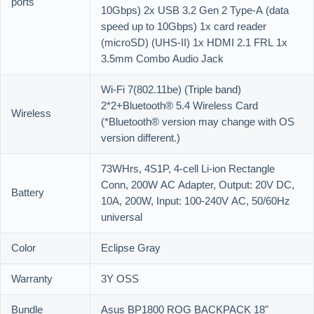
ports
10Gbps) 2x USB 3.2 Gen 2 Type-A (data
speed up to 10Gbps) 1x card reader
(microSD) (UHS-II) 1x HDMI 2.1 FRL 1x
3.5mm Combo Audio Jack
Wi-Fi 7(802.11be) (Triple band)
2*2+Bluetooth® 5.4 Wireless Card
Wireless
(*Bluetooth® version may change with OS
version different.)
73WHrs, 4S1P, 4-cell Li-ion Rectangle
Conn, 200W AC Adapter, Output: 20V DC,
Battery
10A, 200W, Input: 100-240V AC, 50/60Hz
universal
Color
Eclipse Gray
Warranty
3Y OSS
Bundle
Asus BP1800 ROG BACKPACK 18"