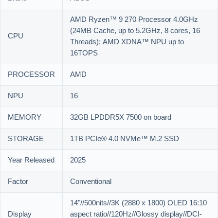
AMD Ryzen™ 9 270 Processor 4.0GHz
(24MB Cache, up to 5.2GHz, 8 cores, 16
CPU
Threads); AMD XDNA™ NPU up to
16TOPS
PROCESSOR
AMD
NPU
16
MEMORY
32GB LPDDR5X 7500 on board
STORAGE
1TB PCIe® 4.0 NVMe™ M.2 SSD
Year Released
2025
Factor
Conventional
14"//500nits//3K (2880 x 1800) OLED 16:10
Display
aspect ratio//120Hz//Glossy display//DCI-