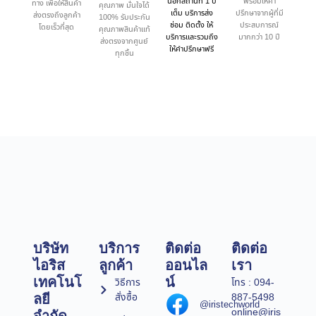
นอกสถานที่ 1 ปี
พร้อมให้คำ
ทาง เพื่อให้สินค้า
คุณภาพ มั่นใจได้
เต็ม บริการส่ง
ปรึกษาจากผู้ที่มี
ส่งตรงถึงลูกค้า
100% รับประกัน
ซ่อม ติดตั้ง ให้
ประสบการณ์
โดยเร็วที่สุด
คุณภาพสินค้าแท้
บริการและรวมถึง
มากกว่า 10 ปี
ส่งตรงจากศูนย์
ให้คำปรึกษาฟรี
ทุกชิ้น
บริษัท
บริการ
ติดต่อ
ติดต่อ
ไอริส
ลูกค้า
ออนไล
เรา
เทคโนโ
น์
วิธีการ
โทร : 094-
สั่งซื้อ
887-5498
ลยี
@iristechworld
online@iris