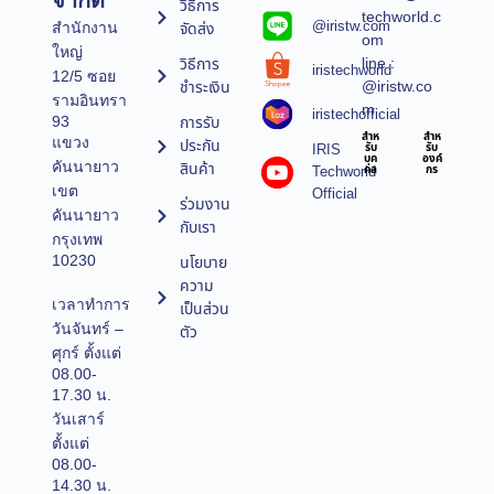
จำกัด
วิธีการ
techworld.c
@iristw.com
จัดส่ง
สำนักงาน
om
ใหญ่
line :
วิธีการ
iristechworld
12/5 ซอย
@iristw.co
ชำระเงิน
รามอินทรา
m
iristechofficial
การรับ
93
สำห
สำห
แขวง
ประกัน
IRIS
รับ
รับ
บุค
องค์
คันนายาว
สินค้า
Techworld
คล
กร
เขต
Official
ร่วมงาน
คันนายาว
กับเรา
กรุงเทพ
10230
นโยบาย
ความ
เวลาทำการ
เป็นส่วน
วันจันทร์ –
ตัว
ศุกร์ ตั้งแต่
08.00-
17.30 น.
วันเสาร์
ตั้งแต่
08.00-
14.30 น.