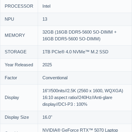
PROCESSOR
Intel
NPU
13
32GB (16GB DDR5-5600 SO-DIMM +
MEMORY
16GB DDR5-5600 SO-DIMM)
STORAGE
1TB PCIe® 4.0 NVMe™ M.2 SSD
Year Released
2025
Factor
Conventional
16"//500nits//2.5K (2560 x 1600, WQXGA)
Display
16:10 aspect ratio//240Hz//Anti-glare
display//DCI-P3 : 100%
Display Size
16.0"
NVIDIA® GeForce RTX™ 5070 Laptop