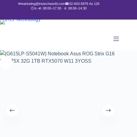
✉
marketing@iristechworld.com
☎
02-843-6979 ต่อ 126
🕘
จ.–ศ. 08:00–17:30 · ส. 08:00–14:30