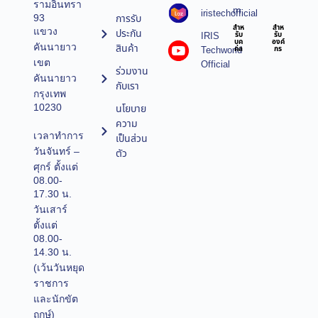
รามอินทรา
m
iristechofficial
การรับ
93
สำห
สำห
แขวง
ประกัน
IRIS
รับ
รับ
บุค
องค์
คันนายาว
สินค้า
Techworld
คล
กร
เขต
Official
ร่วมงาน
คันนายาว
กับเรา
กรุงเทพ
10230
นโยบาย
ความ
เวลาทำการ
เป็นส่วน
วันจันทร์ –
ตัว
ศุกร์ ตั้งแต่
08.00-
17.30 น.
วันเสาร์
ตั้งแต่
08.00-
14.30 น.
(เว้นวันหยุด
ราชการ
และนักขัต
ฤกษ์)