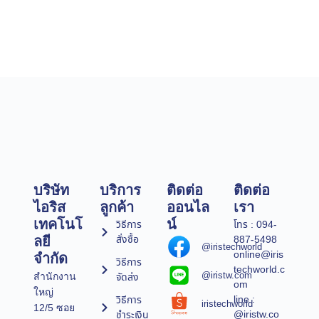
บริษัท
บริการ
ติดต่อ
ติดต่อ
ไอริส
ลูกค้า
ออนไล
เรา
เทคโนโ
น์
วิธีการ
โทร : 094-
สั่งซื้อ
887-5498
ลยี
@iristechworld
online@iris
จำกัด
วิธีการ
techworld.c
@iristw.com
จัดส่ง
สำนักงาน
om
ใหญ่
line :
วิธีการ
iristechworld
12/5 ซอย
@iristw.co
ชำระเงิน