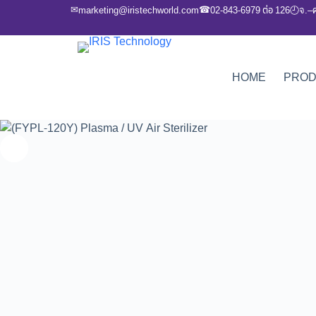
✉
☎
marketing@iristechworld.com
02-843-6979 ต่อ 126
จ.–
🕘
HOME
PRO