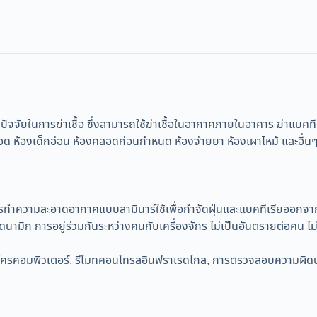
จัยในการฆ่าเชื้อ ซึ่งสามารถใช้ฆ่าเชื้อในอากาศภายในอาคาร ฆ่าแบคที
งคลอด ห้องเด็กอ่อน ห้องคลอดก่อนกำหนด ห้องจ่ายยา ห้องเผาไหม้ และอ
รทำความสะอาดอากาศแบบลามินาร์ใช้เพื่อกำจัดฝุ่นและแบคทีเรียออกจ
บบไดนามิก การอยู่ร่วมกันระหว่างคนกับเครื่องจักร ไม่เป็นอันตรายต่อคน
มไมโครคอมพิวเตอร์, รีโมทคอนโทรลอินฟราเรดไกล, การตรวจสอบความผิ