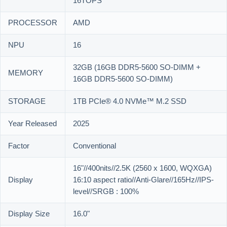
16TOPS
PROCESSOR
AMD
NPU
16
32GB (16GB DDR5-5600 SO-DIMM +
MEMORY
16GB DDR5-5600 SO-DIMM)
STORAGE
1TB PCIe® 4.0 NVMe™ M.2 SSD
Year Released
2025
Factor
Conventional
16"//400nits//2.5K (2560 x 1600, WQXGA)
Display
16:10 aspect ratio//Anti-Glare//165Hz//IPS-
level//SRGB : 100%
Display Size
16.0"