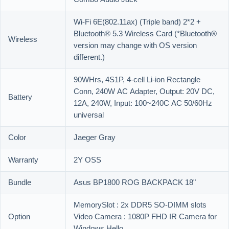
Wi-Fi 6E(802.11ax) (Triple band) 2*2 +
Bluetooth® 5.3 Wireless Card (*Bluetooth®
Wireless
version may change with OS version
different.)
90WHrs, 4S1P, 4-cell Li-ion Rectangle
Conn, 240W AC Adapter, Output: 20V DC,
Battery
12A, 240W, Input: 100~240C AC 50/60Hz
universal
Color
Jaeger Gray
Warranty
2Y OSS
Bundle
Asus BP1800 ROG BACKPACK 18"
MemorySlot : 2x DDR5 SO-DIMM slots
Option
Video Camera : 1080P FHD IR Camera for
Windows Hello