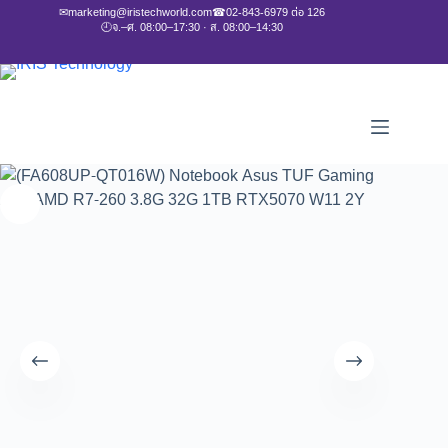
✉
marketing@iristechworld.com
☎
02-843-6979 ต่อ 126
🕘
จ.–ศ. 08:00–17:30 · ส. 08:00–14:30