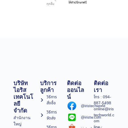
ให้คำปรึกษาฟรี
ทุกชิ้น
บริษัท
บริการ
ติดต่อ
ติดต่อ
ไอริส
ลูกค้า
ออนไล
เรา
เทคโนโ
น์
วิธีการ
โทร : 094-
สั่งซื้อ
887-5498
ลยี
@iristechworld
online@iris
จำกัด
วิธีการ
techworld.c
@iristw.com
จัดส่ง
สำนักงาน
om
ใหญ่
line :
วิธีการ