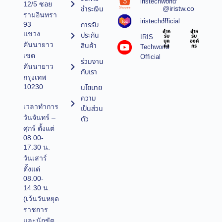
iristechworld
12/5 ซอย
@iristw.co
ชำระเงิน
รามอินทรา
m
iristechofficial
การรับ
93
สำห
สำห
แขวง
ประกัน
IRIS
รับ
รับ
บุค
องค์
คันนายาว
สินค้า
Techworld
คล
กร
เขต
Official
ร่วมงาน
คันนายาว
กับเรา
กรุงเทพ
10230
นโยบาย
ความ
เวลาทำการ
เป็นส่วน
วันจันทร์ –
ตัว
ศุกร์ ตั้งแต่
08.00-
17.30 น.
วันเสาร์
ตั้งแต่
08.00-
14.30 น.
(เว้นวันหยุด
ราชการ
และนักขัต