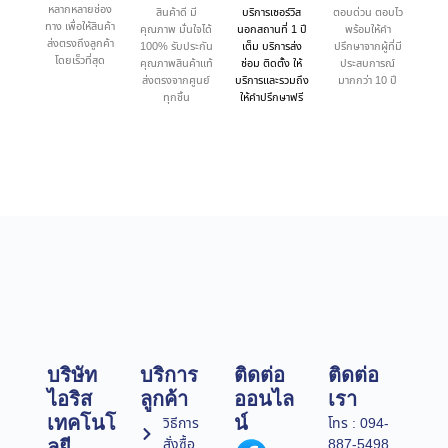
หลากหลายช่อง
สินค้าดี มี
บริการเซอร์วิส
ตอบด่วน ตอบไว
ทาง เพื่อให้สินค้า
คุณภาพ มั่นใจได้
นอกสถานที่ 1 ปี
พร้อมให้คำ
ส่งตรงถึงลูกค้า
100% รับประกัน
เต็ม บริการส่ง
ปรึกษาจากผู้ที่มี
โดยเร็วที่สุด
คุณภาพสินค้าแท้
ซ่อม ติดตั้ง ให้
ประสบการณ์
ส่งตรงจากศูนย์
บริการและรวมถึง
มากกว่า 10 ปี
ทุกชิ้น
ให้คำปรึกษาฟรี
บริษัท
บริการ
ติดต่อ
ติดต่อ
ไอริส
ลูกค้า
ออนไล
เรา
เทคโนโ
น์
วิธีการ
โทร : 094-
สั่งซื้อ
887-5498
ลยี