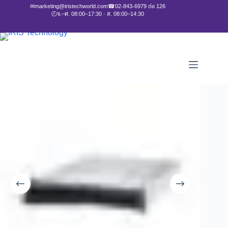
✉
marketing@iristechworld.com
☎
02-843-6979 ต่อ 126
🕘
จ.–ศ. 08:00–17:30 · ส. 08:00–14:30