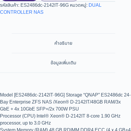
รหัสสินค้า:
ES2486dc-2142IT-96G
หมวดหมู่:
DUAL
CONTROLLER NAS
คำอธิบาย
ข้อมูลเพิ่มเติม
Model [ES2486dc-2142IT-96G] Storage “QNAP” ES2486dc 24-
Bay Enterprise ZFS NAS /Xeon® D-2142IT/48GB RAM/3x
GbE + 4x 10GbE SFP+/2x 700W PSU
Processor (CPU) Intel® Xeon® D-2142IT 8-core 1.90 GHz
processor, up to 3.0 GHz
System Memory (RAM) 48 GB RDIMM DDR4 ECC (4 x 4 GB+4