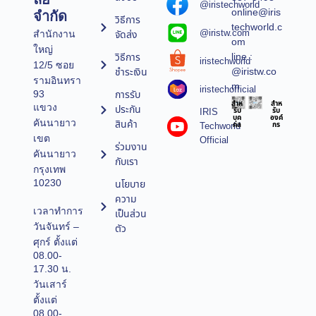
@iristechworld
online@iris
จำกัด
วิธีการ
techworld.c
@iristw.com
จัดส่ง
สำนักงาน
om
ใหญ่
line :
วิธีการ
iristechworld
12/5 ซอย
@iristw.co
ชำระเงิน
รามอินทรา
m
iristechofficial
การรับ
93
สำห
สำห
แขวง
ประกัน
IRIS
รับ
รับ
บุค
องค์
คันนายาว
สินค้า
Techworld
คล
กร
เขต
Official
ร่วมงาน
คันนายาว
กับเรา
กรุงเทพ
10230
นโยบาย
ความ
เวลาทำการ
เป็นส่วน
วันจันทร์ –
ตัว
ศุกร์ ตั้งแต่
08.00-
17.30 น.
วันเสาร์
ตั้งแต่
08.00-