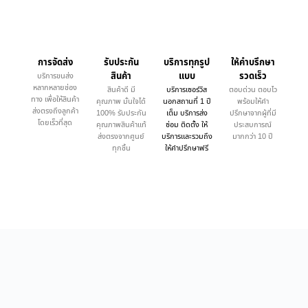
การจัดส่ง
รับประกัน
บริการทุกรูป
ให้คำบรึกษา
สินค้า
แบบ
รวดเร็ว
บริการขนส่ง
หลากหลายช่อง
สินค้าดี มี
บริการเซอร์วิส
ตอบด่วน ตอบไว
ทาง เพื่อให้สินค้า
คุณภาพ มั่นใจได้
นอกสถานที่ 1 ปี
พร้อมให้คำ
ส่งตรงถึงลูกค้า
100% รับประกัน
เต็ม บริการส่ง
ปรึกษาจากผู้ที่มี
โดยเร็วที่สุด
คุณภาพสินค้าแท้
ซ่อม ติดตั้ง ให้
ประสบการณ์
ส่งตรงจากศูนย์
บริการและรวมถึง
มากกว่า 10 ปี
ทุกชิ้น
ให้คำปรึกษาฟรี