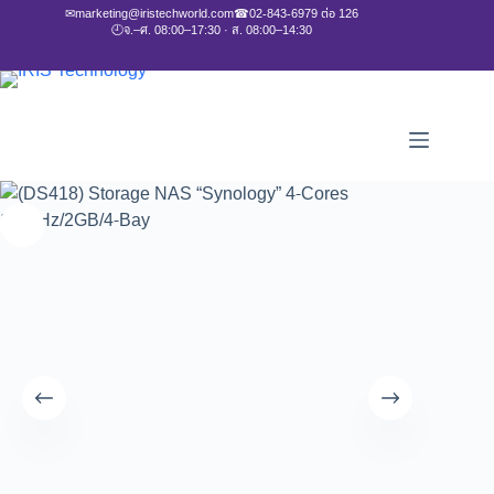
✉
marketing@iristechworld.com
☎
02-843-6979 ต่อ 126
🕘
จ.–ศ. 08:00–17:30 · ส. 08:00–14:30