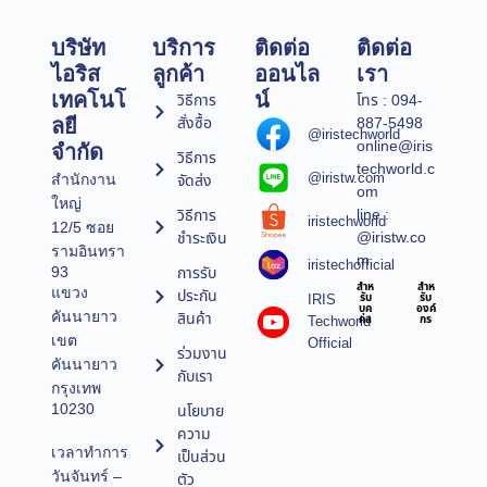
บริษัท
บริการ
ติดต่อ
ติดต่อ
ไอริส
ลูกค้า
ออนไล
เรา
เทคโนโ
น์
วิธีการ
โทร : 094-
สั่งซื้อ
887-5498
ลยี
@iristechworld
online@iris
จำกัด
วิธีการ
techworld.c
@iristw.com
จัดส่ง
สำนักงาน
om
ใหญ่
line :
วิธีการ
iristechworld
12/5 ซอย
@iristw.co
ชำระเงิน
รามอินทรา
m
iristechofficial
การรับ
93
สำห
สำห
แขวง
ประกัน
IRIS
รับ
รับ
บุค
องค์
คันนายาว
สินค้า
Techworld
คล
กร
เขต
Official
ร่วมงาน
คันนายาว
กับเรา
กรุงเทพ
10230
นโยบาย
ความ
เวลาทำการ
เป็นส่วน
วันจันทร์ –
ตัว