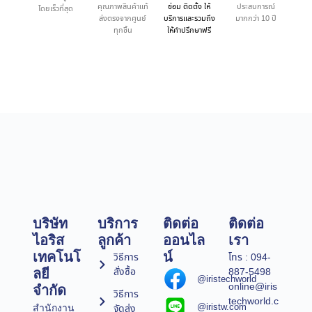
คุณภาพสินค้าแท้
ซ่อม ติดตั้ง ให้
ประสบการณ์
โดยเร็วที่สุด
ส่งตรงจากศูนย์
บริการและรวมถึง
มากกว่า 10 ปี
ทุกชิ้น
ให้คำปรึกษาฟรี
บริษัท
บริการ
ติดต่อ
ติดต่อ
ไอริส
ลูกค้า
ออนไล
เรา
เทคโนโ
น์
วิธีการ
โทร : 094-
สั่งซื้อ
887-5498
ลยี
@iristechworld
online@iris
จำกัด
วิธีการ
techworld.c
@iristw.com
จัดส่ง
สำนักงาน