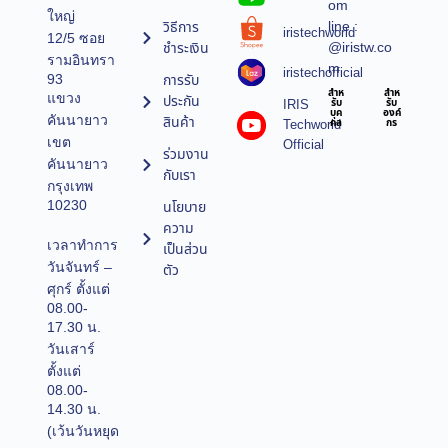
om
ใหญ่
line :
วิธีการ
iristechworld
12/5 ซอย
@iristw.co
ชำระเงิน
รามอินทรา
m
iristechofficial
การรับ
93
สำห
สำห
แขวง
ประกัน
IRIS
รับ
รับ
บุค
องค์
คันนายาว
สินค้า
Techworld
คล
กร
เขต
Official
ร่วมงาน
คันนายาว
กับเรา
กรุงเทพ
10230
นโยบาย
ความ
เวลาทำการ
เป็นส่วน
วันจันทร์ –
ตัว
ศุกร์ ตั้งแต่
08.00-
17.30 น.
วันเสาร์
ตั้งแต่
08.00-
14.30 น.
(เว้นวันหยุด