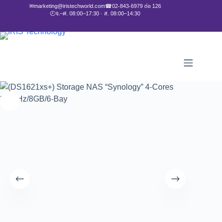
✉
marketing@iristechworld.com
☎
02-843-6979 ต่อ 126
🕘
จ.–ศ. 08:00–17:30 · ส. 08:00–14:30