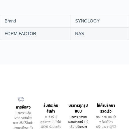
Brand
SYNOLOGY
FORM FACTOR
NAS
รับประกัน
บริการทุกรูป
ให้คำบรึกษา
การจัดส่ง
สินค้า
แบบ
รวดเร็ว
บริการขนส่ง
สินค้าดี มี
บริการเซอร์วิส
ตอบด่วน ตอบไว
หลากหลายช่อง
คุณภาพ มั่นใจได้
นอกสถานที่ 1 ปี
พร้อมให้คำ
ทาง เพื่อให้สินค้า
100% รับประกัน
เต็ม บริการส่ง
ปรึกษาจากผู้ที่มี
ส่งตรงถึงลูกค้า