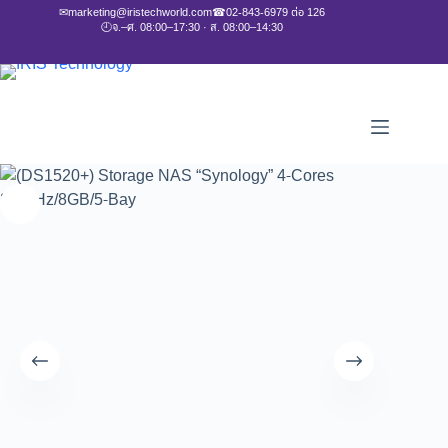
✉
marketing@iristechworld.com
☎
02-843-6979 ต่อ 126
🕘
จ.–ศ. 08:00–17:30 · ส. 08:00–14:30