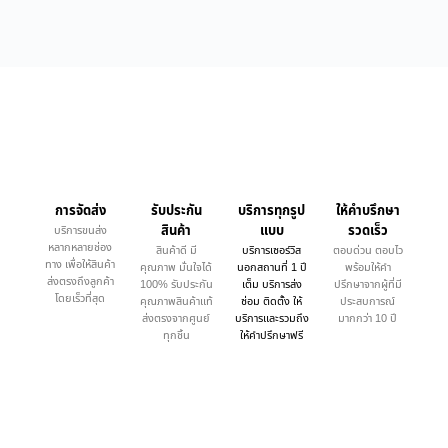
การจัดส่ง
รับประกัน
บริการทุกรูป
ให้คำบรึกษา
สินค้า
แบบ
รวดเร็ว
บริการขนส่ง
หลากหลายช่อง
สินค้าดี มี
บริการเซอร์วิส
ตอบด่วน ตอบไว
ทาง เพื่อให้สินค้า
คุณภาพ มั่นใจได้
นอกสถานที่ 1 ปี
พร้อมให้คำ
ส่งตรงถึงลูกค้า
100% รับประกัน
เต็ม บริการส่ง
ปรึกษาจากผู้ที่มี
โดยเร็วที่สุด
คุณภาพสินค้าแท้
ซ่อม ติดตั้ง ให้
ประสบการณ์
ส่งตรงจากศูนย์
บริการและรวมถึง
มากกว่า 10 ปี
ทุกชิ้น
ให้คำปรึกษาฟรี