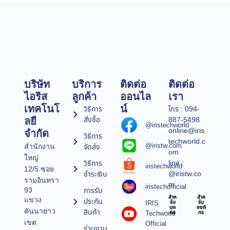
บริษัท
บริการ
ติดต่อ
ติดต่อ
ไอริส
ลูกค้า
ออนไล
เรา
เทคโนโ
น์
วิธีการ
โทร : 094-
สั่งซื้อ
887-5498
ลยี
@iristechworld
online@iris
จำกัด
วิธีการ
techworld.c
@iristw.com
จัดส่ง
สำนักงาน
om
ใหญ่
line :
วิธีการ
iristechworld
12/5 ซอย
@iristw.co
ชำระเงิน
รามอินทรา
m
iristechofficial
การรับ
93
สำห
สำห
แขวง
ประกัน
IRIS
รับ
รับ
บุค
องค์
คันนายาว
สินค้า
Techworld
คล
กร
เขต
Official
ร่วมงาน