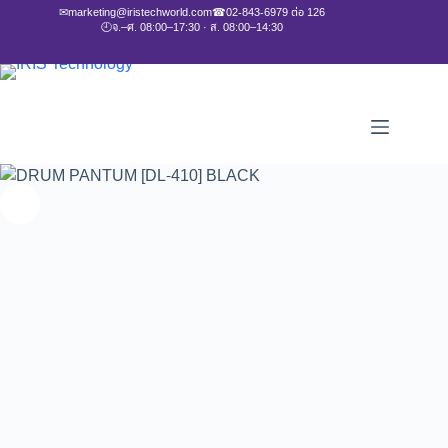
✉
marketing@iristechworld.com
☎
02-843-6979 ต่อ 126
🕘
จ.–ศ. 08:00–17:30 · ส. 08:00–14:30