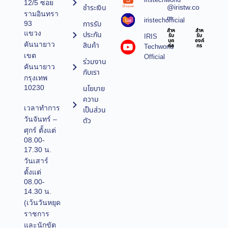
12/5 ซอย
@iristw.co
ชำระเงิน
รามอินทรา
m
iristechofficial
การรับ
93
สำห
สำห
แขวง
ประกัน
IRIS
รับ
รับ
บุค
องค์
คันนายาว
สินค้า
Techworld
คล
กร
เขต
Official
ร่วมงาน
คันนายาว
กับเรา
กรุงเทพ
10230
นโยบาย
ความ
เวลาทำการ
เป็นส่วน
วันจันทร์ –
ตัว
ศุกร์ ตั้งแต่
08.00-
17.30 น.
วันเสาร์
ตั้งแต่
08.00-
14.30 น.
(เว้นวันหยุด
ราชการ
และนักขัต