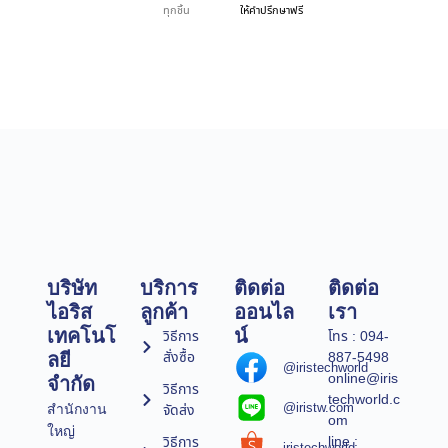
ทุกชิ้น
ให้คำปรึกษาฟรี
บริษัท
บริการ
ติดต่อ
ติดต่อ
ไอริส
ลูกค้า
ออนไล
เรา
เทคโนโ
น์
วิธีการ
โทร : 094-
สั่งซื้อ
887-5498
ลยี
@iristechworld
online@iris
จำกัด
วิธีการ
techworld.c
@iristw.com
จัดส่ง
สำนักงาน
om
ใหญ่
line :
วิธีการ
iristechworld