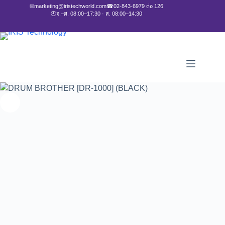
✉
marketing@iristechworld.com
☎
02-843-6979 ต่อ 126
🕘
จ.–ศ. 08:00–17:30 · ส. 08:00–14:30