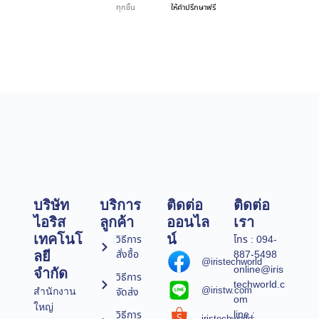
ทุกชิ้น
ให้คำปรึกษาฟรี
บริษัท
บริการ
ติดต่อ
ติดต่อ
ไอริส
ลูกค้า
ออนไล
เรา
เทคโนโ
น์
วิธีการ
โทร : 094-
สั่งซื้อ
887-5498
ลยี
@iristechworld
online@iris
จำกัด
วิธีการ
techworld.c
@iristw.com
จัดส่ง
สำนักงาน
om
ใหญ่
line :
วิธีการ
iristechworld