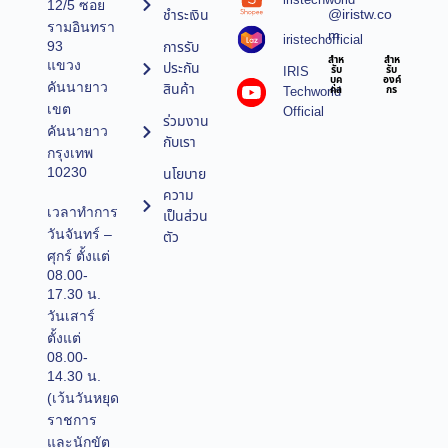
12/5 ซอย
@iristw.co
ชำระเงิน
รามอินทรา
m
iristechofficial
การรับ
93
สำห
สำห
แขวง
ประกัน
IRIS
รับ
รับ
บุค
องค์
คันนายาว
สินค้า
Techworld
คล
กร
เขต
Official
ร่วมงาน
คันนายาว
กับเรา
กรุงเทพ
10230
นโยบาย
ความ
เวลาทำการ
เป็นส่วน
วันจันทร์ –
ตัว
ศุกร์ ตั้งแต่
08.00-
17.30 น.
วันเสาร์
ตั้งแต่
08.00-
14.30 น.
(เว้นวันหยุด
ราชการ
และนักขัต