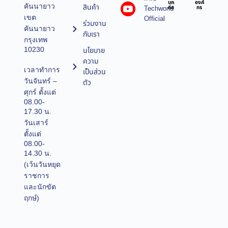
บุค
องค์
คันนายาว
สินค้า
Techworld
คล
กร
เขต
Official
ร่วมงาน
คันนายาว
กับเรา
กรุงเทพ
10230
นโยบาย
ความ
เวลาทำการ
เป็นส่วน
วันจันทร์ –
ตัว
ศุกร์ ตั้งแต่
08.00-
17.30 น.
วันเสาร์
ตั้งแต่
08.00-
14.30 น.
(เว้นวันหยุด
ราชการ
และนักขัต
ฤกษ์)