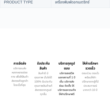
PRODUCT TYPE
เครื่องพิมพ์ดอทเมตริกซ์
การจัดส่ง
รับประกัน
บริการทุกรูป
ให้คำบรึกษา
สินค้า
แบบ
รวดเร็ว
บริการขนส่ง
หลากหลายช่อง
สินค้าดี มี
บริการเซอร์วิส
ตอบด่วน ตอบไว
ทาง เพื่อให้สินค้า
คุณภาพ มั่นใจได้
นอกสถานที่ 1 ปี
พร้อมให้คำ
ส่งตรงถึงลูกค้า
100% รับประกัน
เต็ม บริการส่ง
ปรึกษาจากผู้ที่มี
โดยเร็วที่สุด
คุณภาพสินค้าแท้
ซ่อม ติดตั้ง ให้
ประสบการณ์
ส่งตรงจากศูนย์
บริการและรวมถึง
มากกว่า 10 ปี
ทุกชิ้น
ให้คำปรึกษาฟรี