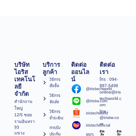
บริษัท
บริการ
ติดต่อ
ติดต่อ
ไอริส
ลูกค้า
ออนไล
เรา
เทคโนโ
น์
วิธีการ
โทร : 094-
สั่งซื้อ
887-5498
ลยี
@iristechworld
online@iris
จำกัด
วิธีการ
techworld.c
@iristw.com
จัดส่ง
สำนักงาน
om
ใหญ่
line :
วิธีการ
iristechworld
12/5 ซอย
@iristw.co
ชำระเงิน
รามอินทรา
m
iristechofficial
การรับ
93
สำห
สำห
แขวง
ประกัน
IRIS
รับ
รับ