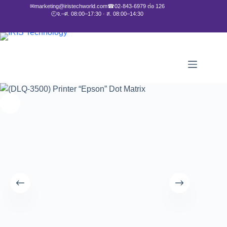
✉
marketing@iristechworld.com
☎
02-843-6979 ต่อ 126
🕘
จ.–ศ. 08:00–17:30 · ส. 08:00–14:30