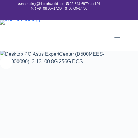
✉
marketing@iristechworld.com
☎
02-843-6979 ต่อ 126
🕘
จ.–ศ. 08:00–17:30 · ส. 08:00–14:30