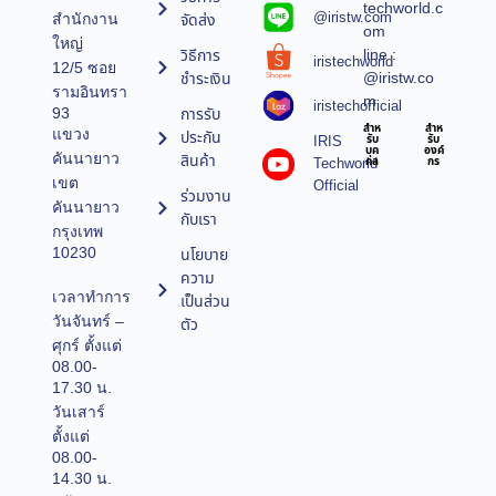
techworld.c
@iristw.com
จัดส่ง
สำนักงาน
om
ใหญ่
line :
วิธีการ
iristechworld
12/5 ซอย
@iristw.co
ชำระเงิน
รามอินทรา
m
iristechofficial
การรับ
93
สำห
สำห
แขวง
ประกัน
IRIS
รับ
รับ
บุค
องค์
คันนายาว
สินค้า
Techworld
คล
กร
เขต
Official
ร่วมงาน
คันนายาว
กับเรา
กรุงเทพ
10230
นโยบาย
ความ
เวลาทำการ
เป็นส่วน
วันจันทร์ –
ตัว
ศุกร์ ตั้งแต่
08.00-
17.30 น.
วันเสาร์
ตั้งแต่
08.00-
14.30 น.