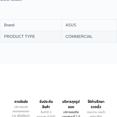
Brand
ASUS
PRODUCT TYPE
COMMERCIAL
การจัดส่ง
รับประกัน
บริการทุกรูป
ให้คำบรึกษา
สินค้า
แบบ
รวดเร็ว
บริการขนส่ง
หลากหลายช่อง
สินค้าดี มี
บริการเซอร์วิส
ตอบด่วน ตอบไว
ทาง เพื่อให้สินค้า
คุณภาพ มั่นใจได้
นอกสถานที่ 1 ปี
พร้อมให้คำ