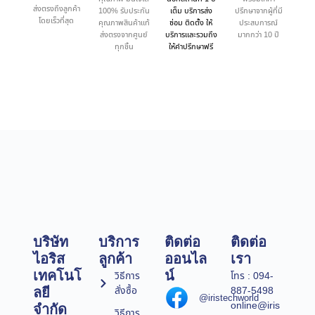
ส่งตรงถึงลูกค้า
100% รับประกัน
เต็ม บริการส่ง
ปรึกษาจากผู้ที่มี
โดยเร็วที่สุด
คุณภาพสินค้าแท้
ซ่อม ติดตั้ง ให้
ประสบการณ์
ส่งตรงจากศูนย์
บริการและรวมถึง
มากกว่า 10 ปี
ทุกชิ้น
ให้คำปรึกษาฟรี
บริษัท
บริการ
ติดต่อ
ติดต่อ
ไอริส
ลูกค้า
ออนไล
เรา
เทคโนโ
น์
วิธีการ
โทร : 094-
สั่งซื้อ
887-5498
ลยี
@iristechworld
online@iris
จำกัด
วิธีการ