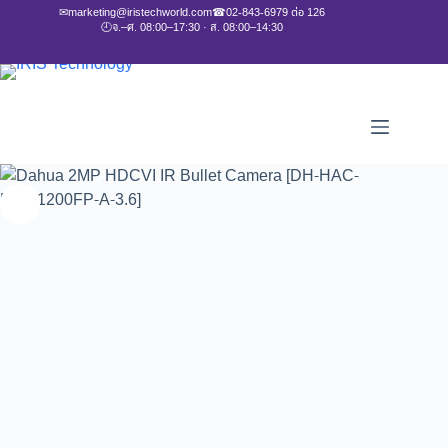
✉
marketing@iristechworld.com
☎
02-843-6979 ต่อ 126
🕘
จ.–ศ. 08:00–17:30 · ส. 08:00–14:30