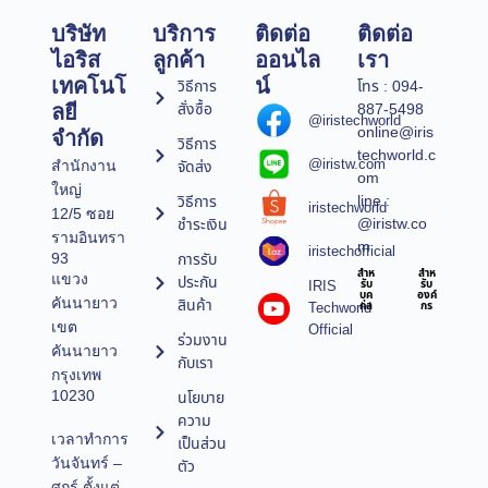
บริษัท
บริการ
ติดต่อ
ติดต่อ
ไอริส
ลูกค้า
ออนไล
เรา
เทคโนโ
น์
วิธีการ
โทร : 094-
สั่งซื้อ
887-5498
ลยี
@iristechworld
online@iris
จำกัด
วิธีการ
techworld.c
@iristw.com
จัดส่ง
สำนักงาน
om
ใหญ่
line :
วิธีการ
iristechworld
12/5 ซอย
@iristw.co
ชำระเงิน
รามอินทรา
m
iristechofficial
การรับ
93
สำห
สำห
แขวง
ประกัน
IRIS
รับ
รับ
บุค
องค์
คันนายาว
สินค้า
Techworld
คล
กร
เขต
Official
ร่วมงาน
คันนายาว
กับเรา
กรุงเทพ
10230
นโยบาย
ความ
เวลาทำการ
เป็นส่วน
วันจันทร์ –
ตัว
ศุกร์ ตั้งแต่