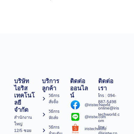
บริษัท
บริการ
ติดต่อ
ติดต่อ
ไอริส
ลูกค้า
ออนไล
เรา
เทคโนโ
น์
วิธีการ
โทร : 094-
สั่งซื้อ
887-5498
ลยี
@iristechworld
online@iris
จำกัด
วิธีการ
techworld.c
@iristw.com
จัดส่ง
สำนักงาน
om
ใหญ่
line :
วิธีการ
iristechworld
12/5 ซอย
@iristw.co
ชำระเงิน