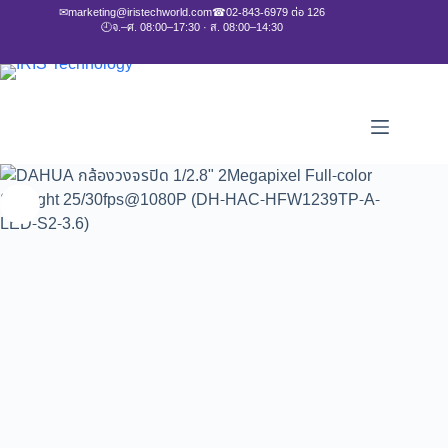
✉
marketing@iristechworld.com
☎
02-843-6979 ต่อ 126
🕘
จ.–ศ. 08:00–17:30 · ส. 08:00–14:30