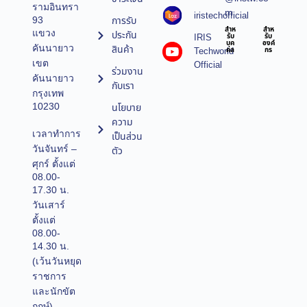
รามอินทรา
m
iristechofficial
การรับ
93
สำห
สำห
แขวง
ประกัน
IRIS
รับ
รับ
บุค
องค์
คันนายาว
สินค้า
Techworld
คล
กร
เขต
Official
ร่วมงาน
คันนายาว
กับเรา
กรุงเทพ
10230
นโยบาย
ความ
เวลาทำการ
เป็นส่วน
วันจันทร์ –
ตัว
ศุกร์ ตั้งแต่
08.00-
17.30 น.
วันเสาร์
ตั้งแต่
08.00-
14.30 น.
(เว้นวันหยุด
ราชการ
และนักขัต
ฤกษ์)