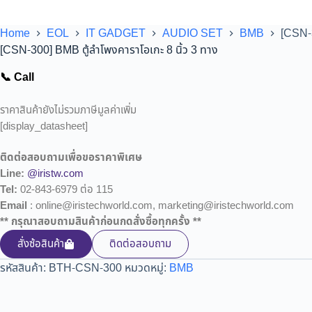
Home
EOL
IT GADGET
AUDIO SET
BMB
[CSN-3
[CSN-300] BMB ตู้ลำโพงคาราโอเกะ 8 นิ้ว 3 ทาง
📞 Call
ราคาสินค้ายังไม่รวมภาษีมูลค่าเพิ่ม
[display_datasheet]
ติดต่อสอบถามเพื่อขอราคาพิเศษ
Line:
@iristw.com
Tel:
02-843-6979 ต่อ 115
Email
: online@iristechworld.com, marketing@iristechworld.com
** กรุณาสอบถามสินค้าก่อนกดสั่งซื้อทุกครั้ง **
สั่งซ้อสินค้า
ติดต่อสอบถาม
รหัสสินค้า:
BTH-CSN-300
หมวดหมู่:
BMB