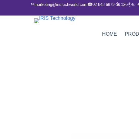
✉
☎
marketing@iristechworld.com
02-843-6979 ต่อ 126
จ.–
🕘
HOME
PRO