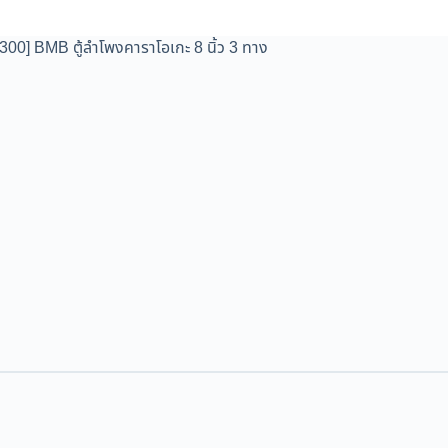
00] BMB ตู้ลำโพงคาราโอเกะ 8 นิ้ว 3 ทาง