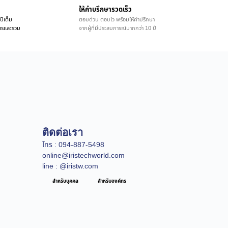
ให้คำบรึกษารวดเร็ว
ปีเต็ม
ตอบด่วน ตอบไว พร้อมให้คำปรึกษา
ิการและรวม
จากผู้ที่มีประสบการณ์มากกว่า 10 ปี
ติดต่อเรา
โทร : 094-887-5498
online@iristechworld.com
line : @iristw.com
สำหรับบุคคล
สำหรับองค์กร