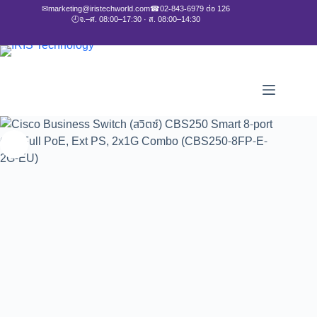
✉
marketing@iristechworld.com
☎
02-843-6979 ต่อ 126
🕘
จ.–ศ. 08:00–17:30 · ส. 08:00–14:30