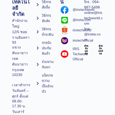
เทคโนโ
น์
วิธีการ
โทร : 094-
สั่งซื้อ
887-5498
ลยี
@iristechworld
online@iris
จำกัด
วิธีการ
techworld.c
@iristw.com
จัดส่ง
สำนักงาน
om
ใหญ่
line :
วิธีการ
iristechworld
12/5 ซอย
@iristw.co
ชำระเงิน
รามอินทรา
m
iristechofficial
การรับ
93
สำห
สำห
แขวง
ประกัน
IRIS
รับ
รับ
บุค
องค์
คันนายาว
สินค้า
Techworld
คล
กร
เขต
Official
ร่วมงาน
คันนายาว
กับเรา
กรุงเทพ
10230
นโยบาย
ความ
เวลาทำการ
เป็นส่วน
วันจันทร์ –
ตัว
ศุกร์ ตั้งแต่
08.00-
17.30 น.
วันเสาร์