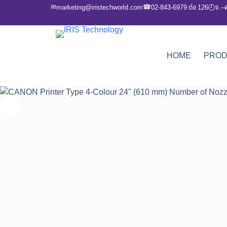
✉
☎
marketing@iristechworld.com
02-843-6979 ต่อ 126
จ.–
🕘
HOME
PRO