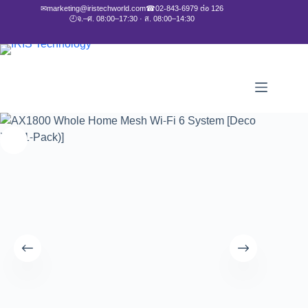
✉
marketing@iristechworld.com
☎
02-843-6979 ต่อ 126
🕘
จ.–ศ. 08:00–17:30 · ส. 08:00–14:30