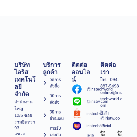
บริษัท
บริการ
ติดต่อ
ติดต่อ
ไอริส
ลูกค้า
ออนไล
เรา
เทคโนโ
น์
วิธีการ
โทร : 094-
สั่งซื้อ
887-5498
ลยี
@iristechworld
online@iris
จำกัด
วิธีการ
techworld.c
@iristw.com
จัดส่ง
สำนักงาน
om
ใหญ่
line :
วิธีการ
iristechworld
12/5 ซอย
@iristw.co
ชำระเงิน
รามอินทรา
m
iristechofficial
การรับ
93
สำห
สำห
แขวง
ประกัน
IRIS
รับ
รับ