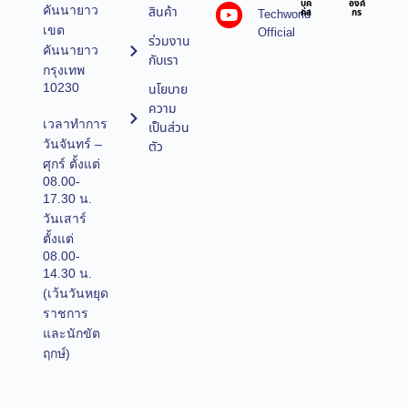
บุค
องค์
คันนายาว
สินค้า
Techworld
คล
กร
เขต
Official
ร่วมงาน
คันนายาว
กับเรา
กรุงเทพ
10230
นโยบาย
ความ
เวลาทำการ
เป็นส่วน
วันจันทร์ –
ตัว
ศุกร์ ตั้งแต่
08.00-
17.30 น.
วันเสาร์
ตั้งแต่
08.00-
14.30 น.
(เว้นวันหยุด
ราชการ
และนักขัต
ฤกษ์)