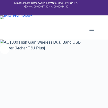
✉
marketing@iristechworld.com
☎
02-843-6979 ต่อ 126
🕘
จ.–ศ. 08:00–17:30 · ส. 08:00–14:30