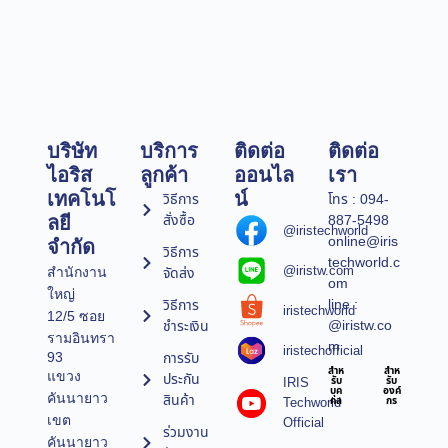
บริษัท
บริการ
ติดต่อ
ติดต่อ
ไอริส
ลูกค้า
ออนไล
เรา
เทคโนโ
น์
วิธีการ
โทร : 094-
สั่งซื้อ
887-5498
ลยี
@iristechworld
online@iris
จำกัด
วิธีการ
techworld.c
@iristw.com
จัดส่ง
สำนักงาน
om
ใหญ่
line :
วิธีการ
iristechworld
12/5 ซอย
@iristw.co
ชำระเงิน
รามอินทรา
m
iristechofficial
การรับ
93
สำห
สำห
แขวง
ประกัน
IRIS
รับ
รับ
บุค
องค์
คันนายาว
สินค้า
Techworld
คล
กร
เขต
Official
ร่วมงาน
คันนายาว