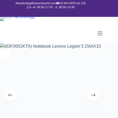
✉
marketing@iristechworld.com
☎
02-843-6979 ต่อ 126
🕘
จ.–ศ. 08:00–17:30 · ส. 08:00–14:30