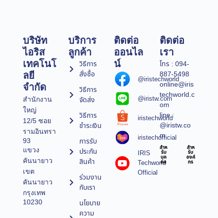
บริษัท
บริการ
ติดต่อ
ติดต่อ
ไอริส
ลูกค้า
ออนไล
เรา
เทคโนโ
น์
วิธีการ
โทร : 094-
สั่งซื้อ
887-5498
ลยี
@iristechworld
online@iris
จำกัด
วิธีการ
techworld.c
@iristw.com
จัดส่ง
สำนักงาน
om
ใหญ่
line :
วิธีการ
iristechworld
12/5 ซอย
@iristw.co
ชำระเงิน
รามอินทรา
m
iristechofficial
การรับ
93
สำห
สำห
แขวง
ประกัน
IRIS
รับ
รับ
บุค
องค์
คันนายาว
สินค้า
Techworld
คล
กร
เขต
Official
ร่วมงาน
คันนายาว
กับเรา
กรุงเทพ
10230
นโยบาย
ความ