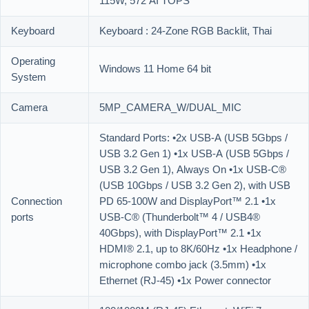
115W, 572 AI TOPS
Keyboard
Keyboard : 24-Zone RGB Backlit, Thai
Operating
Windows 11 Home 64 bit
System
Camera
5MP_CAMERA_W/DUAL_MIC
Standard Ports: •2x USB-A (USB 5Gbps /
USB 3.2 Gen 1) •1x USB-A (USB 5Gbps /
USB 3.2 Gen 1), Always On •1x USB-C®
(USB 10Gbps / USB 3.2 Gen 2), with USB
Connection
PD 65-100W and DisplayPort™ 2.1 •1x
ports
USB-C® (Thunderbolt™ 4 / USB4®
40Gbps), with DisplayPort™ 2.1 •1x
HDMI® 2.1, up to 8K/60Hz •1x Headphone /
microphone combo jack (3.5mm) •1x
Ethernet (RJ-45) •1x Power connector