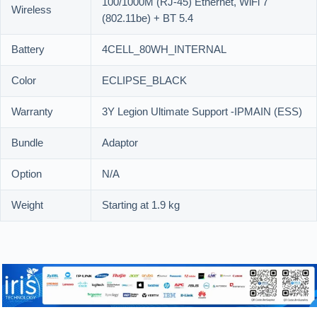
100/1000M (RJ-45) Ethernet, WiFi 7
Wireless
(802.11be) + BT 5.4
Battery
4CELL_80WH_INTERNAL
Color
ECLIPSE_BLACK
Warranty
3Y Legion Ultimate Support -IPMAIN (ESS)
Bundle
Adaptor
Option
N/A
Weight
Starting at 1.9 kg