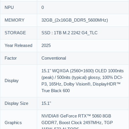
NPU
0
MEMORY
32GB_(2x16GB_DDR5_5600MHz)
STORAGE
SSD : 1TB M.2 2242 G4_TLC
Year Released
2025
Factor
Conventional
15.1" WQXGA (2560×1600) OLED 1000nits
(peak) / 500nits (typical) glossy, 100% DCI-
Display
P3, 165Hz, Dolby Vision®, DisplayHDR™
True Black 600
Display Size
15.1"
NVIDIA® GeForce RTX™ 5060 8GB
Graphics
GDDR7, Boost Clock 2497MHz, TGP