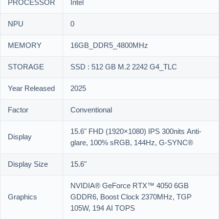
PROCESSOR
Intel
NPU
0
MEMORY
16GB_DDR5_4800MHz
STORAGE
SSD : 512 GB M.2 2242 G4_TLC
Year Released
2025
Factor
Conventional
15.6" FHD (1920×1080) IPS 300nits Anti-
Display
glare, 100% sRGB, 144Hz, G-SYNC®
Display Size
15.6"
NVIDIA® GeForce RTX™ 4050 6GB
Graphics
GDDR6, Boost Clock 2370MHz, TGP
105W, 194 AI TOPS