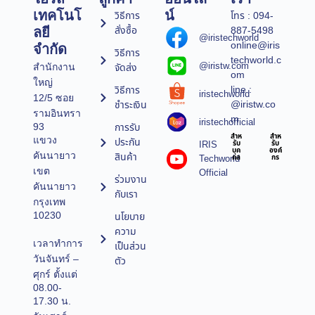
เทคโนโ
น์
วิธีการ
โทร : 094-
สั่งซื้อ
887-5498
ลยี
@iristechworld
online@iris
จำกัด
วิธีการ
techworld.c
@iristw.com
จัดส่ง
สำนักงาน
om
ใหญ่
line :
วิธีการ
iristechworld
12/5 ซอย
@iristw.co
ชำระเงิน
รามอินทรา
m
iristechofficial
การรับ
93
สำห
สำห
แขวง
ประกัน
IRIS
รับ
รับ
บุค
องค์
คันนายาว
สินค้า
Techworld
คล
กร
เขต
Official
ร่วมงาน
คันนายาว
กับเรา
กรุงเทพ
10230
นโยบาย
ความ
เวลาทำการ
เป็นส่วน
วันจันทร์ –
ตัว
ศุกร์ ตั้งแต่
08.00-
17.30 น.