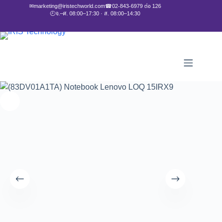
✉
marketing@iristechworld.com
☎
02-843-6979 ต่อ 126
🕘
จ.–ศ. 08:00–17:30 · ส. 08:00–14:30