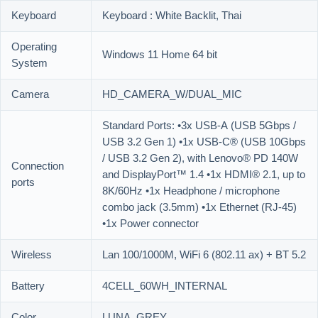
Keyboard
Keyboard : White Backlit, Thai
Operating
Windows 11 Home 64 bit
System
Camera
HD_CAMERA_W/DUAL_MIC
Standard Ports: •3x USB-A (USB 5Gbps /
USB 3.2 Gen 1) •1x USB-C® (USB 10Gbps
/ USB 3.2 Gen 2), with Lenovo® PD 140W
Connection
and DisplayPort™ 1.4 •1x HDMI® 2.1, up to
ports
8K/60Hz •1x Headphone / microphone
combo jack (3.5mm) •1x Ethernet (RJ-45)
•1x Power connector
Wireless
Lan 100/1000M, WiFi 6 (802.11 ax) + BT 5.2
Battery
4CELL_60WH_INTERNAL
Color
LUNA_GREY