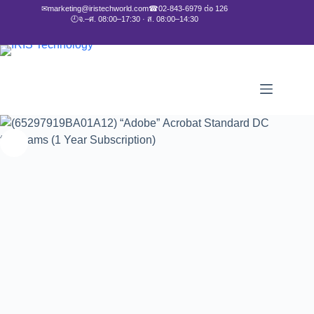
✉
marketing@iristechworld.com
☎
02-843-6979 ต่อ 126
🕘
จ.–ศ. 08:00–17:30 · ส. 08:00–14:30