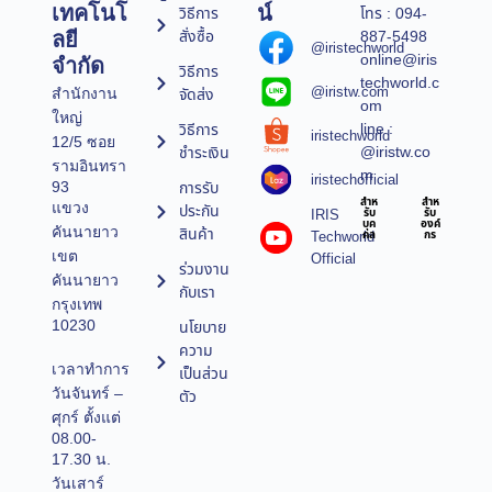
เทคโนโ
น์
วิธีการ
โทร : 094-
สั่งซื้อ
887-5498
ลยี
@iristechworld
online@iris
จำกัด
วิธีการ
techworld.c
@iristw.com
จัดส่ง
สำนักงาน
om
ใหญ่
line :
วิธีการ
iristechworld
12/5 ซอย
@iristw.co
ชำระเงิน
รามอินทรา
m
iristechofficial
การรับ
93
สำห
สำห
แขวง
ประกัน
IRIS
รับ
รับ
บุค
องค์
คันนายาว
สินค้า
Techworld
คล
กร
เขต
Official
ร่วมงาน
คันนายาว
กับเรา
กรุงเทพ
10230
นโยบาย
ความ
เวลาทำการ
เป็นส่วน
วันจันทร์ –
ตัว
ศุกร์ ตั้งแต่
08.00-
17.30 น.
วันเสาร์