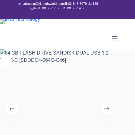
✉
marketing@iristechworld.com
☎
02-843-6979 ต่อ 126
🕘
จ.–ศ. 08:00–17:30 · ส. 08:00–14:30