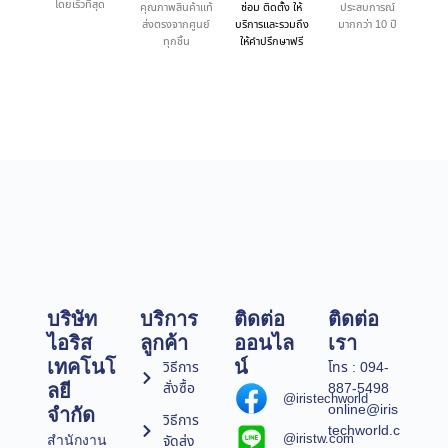
โดยเร็วที่สุด
คุณภาพสินค้าแท้
ซ่อม ติดตั้ง ให้
ประสบการณ์
ส่งตรงจากศูนย์
บริการและรวมถึง
มากกว่า 10 ปี
ทุกชิ้น
ให้คำปรึกษาฟรี
บริษัท
บริการ
ติดต่อ
ติดต่อ
ไอริส
ลูกค้า
ออนไล
เรา
เทคโนโ
น์
วิธีการ
โทร : 094-
สั่งซื้อ
887-5498
ลยี
@iristechworld
online@iris
จำกัด
วิธีการ
techworld.c
@iristw.com
จัดส่ง
สำนักงาน