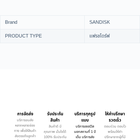
Brand
SANDISK
PRODUCT TYPE
แฟรชไดร์ฟ
การจัดส่ง
รับประกัน
บริการทุกรูป
ให้คำบรึกษา
สินค้า
แบบ
รวดเร็ว
บริการขนส่ง
หลากหลายช่อง
สินค้าดี มี
บริการเซอร์วิส
ตอบด่วน ตอบไว
ทาง เพื่อให้สินค้า
คุณภาพ มั่นใจได้
นอกสถานที่ 1 ปี
พร้อมให้คำ
ส่งตรงถึงลูกค้า
100% รับประกัน
เต็ม บริการส่ง
ปรึกษาจากผู้ที่มี