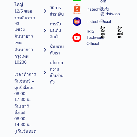
om
ใหญ่
line :
วิธีการ
iristechworld
12/5 ซอย
@iristw.co
ชำระเงิน
รามอินทรา
m
iristechofficial
การรับ
93
สำห
สำห
แขวง
ประกัน
IRIS
รับ
รับ
บุค
องค์
คันนายาว
สินค้า
Techworld
คล
กร
เขต
Official
ร่วมงาน
คันนายาว
กับเรา
กรุงเทพ
10230
นโยบาย
ความ
เวลาทำการ
เป็นส่วน
วันจันทร์ –
ตัว
ศุกร์ ตั้งแต่
08.00-
17.30 น.
วันเสาร์
ตั้งแต่
08.00-
14.30 น.
(เว้นวันหยุด