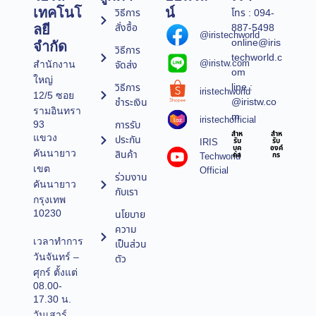
เทคโนโ
น์
วิธีการ
โทร : 094-
สั่งซื้อ
887-5498
ลยี
@iristechworld
online@iris
จำกัด
วิธีการ
techworld.c
@iristw.com
จัดส่ง
สำนักงาน
om
ใหญ่
line :
วิธีการ
iristechworld
12/5 ซอย
@iristw.co
ชำระเงิน
รามอินทรา
m
iristechofficial
การรับ
93
สำห
สำห
แขวง
ประกัน
IRIS
รับ
รับ
บุค
องค์
คันนายาว
สินค้า
Techworld
คล
กร
เขต
Official
ร่วมงาน
คันนายาว
กับเรา
กรุงเทพ
10230
นโยบาย
ความ
เวลาทำการ
เป็นส่วน
วันจันทร์ –
ตัว
ศุกร์ ตั้งแต่
08.00-
17.30 น.
วันเสาร์