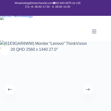
✉
marketing@iristechworld.com
☎
02-843-6979 ต่อ 126
🕘
จ.–ศ. 08:00–17:30 · ส. 08:00–14:30