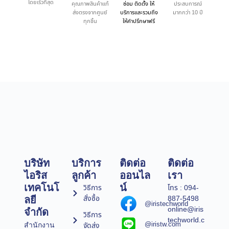
โดยเร็วที่สุด
คุณภาพสินค้าแท้
ซ่อม ติดตั้ง ให้
ประสบการณ์
ส่งตรงจากศูนย์
บริการและรวมถึง
มากกว่า 10 ปี
ทุกชิ้น
ให้คำปรึกษาฟรี
บริษัท
บริการ
ติดต่อ
ติดต่อ
ไอริส
ลูกค้า
ออนไล
เรา
เทคโนโ
น์
วิธีการ
โทร : 094-
สั่งซื้อ
887-5498
ลยี
@iristechworld
online@iris
จำกัด
วิธีการ
techworld.c
@iristw.com
จัดส่ง
สำนักงาน