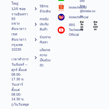
om
ใหญ่
line :
วิธีการ
iristechworld
12/5 ซอย
@iristw.co
ชำระเงิน
รามอินทรา
m
iristechofficial
การรับ
93
สำห
สำห
แขวง
ประกัน
IRIS
รับ
รับ
บุค
องค์
คันนายาว
สินค้า
Techworld
คล
กร
เขต
Official
ร่วมงาน
คันนายาว
กับเรา
กรุงเทพ
10230
นโยบาย
ความ
เวลาทำการ
เป็นส่วน
วันจันทร์ –
ตัว
ศุกร์ ตั้งแต่
08.00-
17.30 น.
วันเสาร์
ตั้งแต่
08.00-
14.30 น.
(เว้นวันหยุด