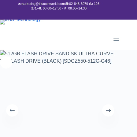
✉
marketing@iristechworld.com
☎
02-843-6979 ต่อ 126
🕘
จ.–ศ. 08:00–17:30 · ส. 08:00–14:30