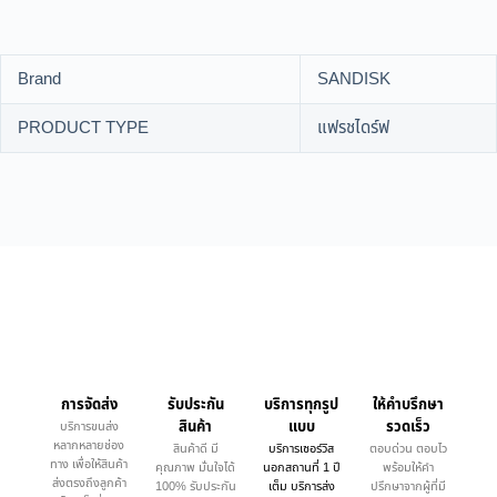
Brand
SANDISK
PRODUCT TYPE
แฟรชไดร์ฟ
การจัดส่ง
รับประกัน
บริการทุกรูป
ให้คำบรึกษา
สินค้า
แบบ
รวดเร็ว
บริการขนส่ง
หลากหลายช่อง
สินค้าดี มี
บริการเซอร์วิส
ตอบด่วน ตอบไว
ทาง เพื่อให้สินค้า
คุณภาพ มั่นใจได้
นอกสถานที่ 1 ปี
พร้อมให้คำ
ส่งตรงถึงลูกค้า
100% รับประกัน
เต็ม บริการส่ง
ปรึกษาจากผู้ที่มี