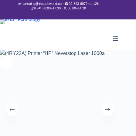
✉
marketing@iristechworld.com
☎
02-843-6979 ต่อ 126
🕘
จ.–ศ. 08:00–17:30 · ส. 08:00–14:30