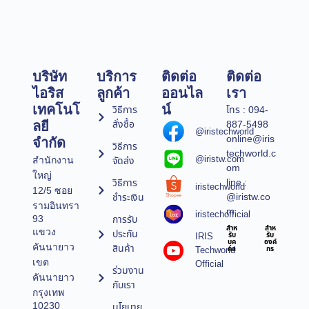
บริษัท
บริการ
ติดต่อ
ติดต่อ
ไอริส
ลูกค้า
ออนไล
เรา
เทคโนโ
น์
วิธีการ
โทร : 094-
สั่งซื้อ
887-5498
ลยี
@iristechworld
online@iris
จำกัด
วิธีการ
techworld.c
@iristw.com
จัดส่ง
สำนักงาน
om
ใหญ่
line :
วิธีการ
iristechworld
12/5 ซอย
@iristw.co
ชำระเงิน
รามอินทรา
m
iristechofficial
การรับ
93
สำห
สำห
แขวง
ประกัน
IRIS
รับ
รับ
บุค
องค์
คันนายาว
สินค้า
Techworld
คล
กร
เขต
Official
ร่วมงาน
คันนายาว
กับเรา
กรุงเทพ
10230
นโยบาย