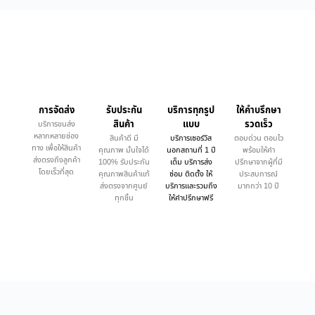
การจัดส่ง
รับประกัน
บริการทุกรูป
ให้คำบรึกษา
สินค้า
แบบ
รวดเร็ว
บริการขนส่ง
หลากหลายช่อง
สินค้าดี มี
บริการเซอร์วิส
ตอบด่วน ตอบไว
ทาง เพื่อให้สินค้า
คุณภาพ มั่นใจได้
นอกสถานที่ 1 ปี
พร้อมให้คำ
ส่งตรงถึงลูกค้า
100% รับประกัน
เต็ม บริการส่ง
ปรึกษาจากผู้ที่มี
โดยเร็วที่สุด
คุณภาพสินค้าแท้
ซ่อม ติดตั้ง ให้
ประสบการณ์
ส่งตรงจากศูนย์
บริการและรวมถึง
มากกว่า 10 ปี
ทุกชิ้น
ให้คำปรึกษาฟรี