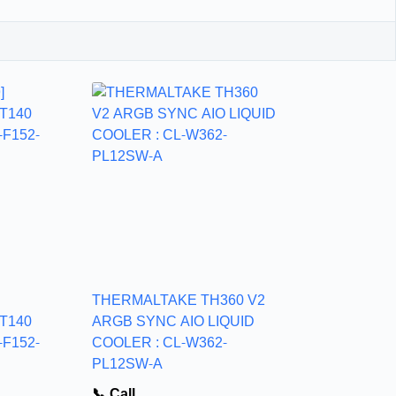
THERMALTAKE TH360 V2
T140
ARGB SYNC AIO LIQUID
-F152-
COOLER : CL-W362-
PL12SW-A
📞 Call