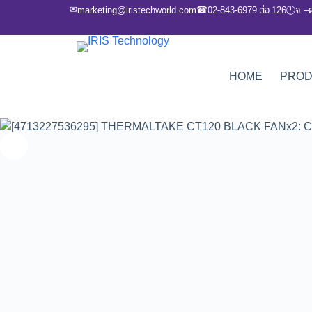
✉
☎
marketing@iristechworld.com
02-843-6979 ต่อ 126
จ.–
🕘
HOME
PRO