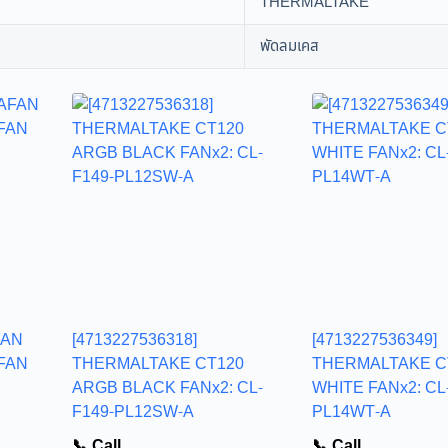
THERMALTAKE
พัดลมเคส
FAN
[4713227536318]
[4713227536349]
 FAN
THERMALTAKE CT120
THERMALTAKE C
ARGB BLACK FANx2: CL-
WHITE FANx2: CL
F149-PL12SW-A
PL14WT-A
📞 Call
📞 Call