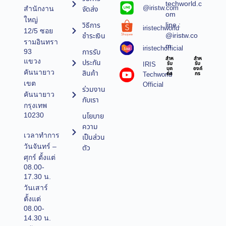
techworld.c
@iristw.com
จัดส่ง
สำนักงาน
om
ใหญ่
line :
วิธีการ
iristechworld
12/5 ซอย
@iristw.co
ชำระเงิน
รามอินทรา
m
iristechofficial
การรับ
93
สำห
สำห
แขวง
ประกัน
IRIS
รับ
รับ
บุค
องค์
คันนายาว
สินค้า
Techworld
คล
กร
เขต
Official
ร่วมงาน
คันนายาว
กับเรา
กรุงเทพ
10230
นโยบาย
ความ
เวลาทำการ
เป็นส่วน
วันจันทร์ –
ตัว
ศุกร์ ตั้งแต่
08.00-
17.30 น.
วันเสาร์
ตั้งแต่
08.00-
14.30 น.