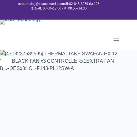
✉
marketing@iristechworld.com
☎
02-843-6979 ต่อ 126
🕘
จ.–ศ. 08:00–17:30 · ส. 08:00–14:30