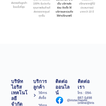
ส่งตรงถึงลูกค้า
100% รับประกัน
เต็ม บริการส่ง
ปรึกษาจากผู้ที่มี
โดยเร็วที่สุด
คุณภาพสินค้าแท้
ซ่อม ติดตั้ง ให้
ประสบการณ์
ส่งตรงจากศูนย์
บริการและรวมถึง
มากกว่า 10 ปี
ทุกชิ้น
ให้คำปรึกษาฟรี
บริษัท
บริการ
ติดต่อ
ติดต่อ
ไอริส
ลูกค้า
ออนไล
เรา
เทคโนโ
น์
วิธีการ
โทร : 094-
สั่งซื้อ
887-5498
ลยี
@iristechworld
online@iris
จำกัด
วิธีการ