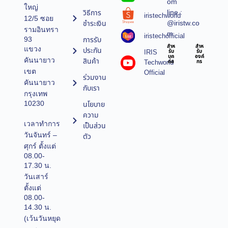
om
ใหญ่
line :
วิธีการ
iristechworld
12/5 ซอย
@iristw.co
ชำระเงิน
รามอินทรา
m
iristechofficial
การรับ
93
สำห
สำห
แขวง
ประกัน
IRIS
รับ
รับ
บุค
องค์
คันนายาว
สินค้า
Techworld
คล
กร
เขต
Official
ร่วมงาน
คันนายาว
กับเรา
กรุงเทพ
10230
นโยบาย
ความ
เวลาทำการ
เป็นส่วน
วันจันทร์ –
ตัว
ศุกร์ ตั้งแต่
08.00-
17.30 น.
วันเสาร์
ตั้งแต่
08.00-
14.30 น.
(เว้นวันหยุด