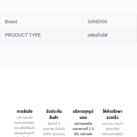
Brand
SANDISK
PRODUCT TYPE
แฟรชไดร์ฟ
การจัดส่ง
รับประกัน
บริการทุกรูป
ให้คำบรึกษา
สินค้า
แบบ
รวดเร็ว
บริการขนส่ง
หลากหลายช่อง
สินค้าดี มี
บริการเซอร์วิส
ตอบด่วน ตอบไว
ทาง เพื่อให้สินค้า
คุณภาพ มั่นใจได้
นอกสถานที่ 1 ปี
พร้อมให้คำ
ส่งตรงถึงลูกค้า
100% รับประกัน
เต็ม บริการส่ง
ปรึกษาจากผู้ที่มี