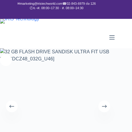
✉
marketing@iristechworld.com
☎
02-843-6979 ต่อ 126
🕘
จ.–ศ. 08:00–17:30 · ส. 08:00–14:30