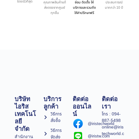
โดยเร็วที่สุด
คุณภาพสินค้าแท้
ซ่อม ติดตั้ง ให้
ประสบการณ์
ส่งตรงจากศูนย์
บริการและรวมถึง
มากกว่า 10 ปี
ทุกชิ้น
ให้คำปรึกษาฟรี
บริษัท
บริการ
ติดต่อ
ติดต่อ
ไอริส
ลูกค้า
ออนไล
เรา
เทคโนโ
น์
วิธีการ
โทร : 094-
สั่งซื้อ
887-5498
ลยี
@iristechworld
online@iris
จำกัด
วิธีการ
techworld.c
@iristw.com
จัดส่ง
สำนักงาน