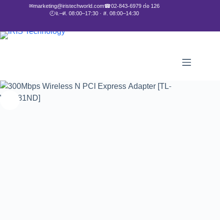
✉
marketing@iristechworld.com
☎
02-843-6979 ต่อ 126
🕘
จ.–ศ. 08:00–17:30 · ส. 08:00–14:30