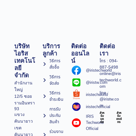
บริษัท
บริการ
ติดต่อ
ติดต่อ
ไอริส
ลูกค้า
ออนไล
เรา
เทคโนโ
น์
วิธีการ
โทร : 094-
สั่งซื้อ
887-5498
ลยี
@iristechworld
online@iris
จำกัด
วิธีการ
techworld.c
@iristw.com
จัดส่ง
สำนักงาน
om
ใหญ่
line :
วิธีการ
iristechworld
12/5 ซอย
@iristw.co
ชำระเงิน
รามอินทรา
m
iristechofficial
การรับ
93
สำห
สำห
แขวง
ประกัน
IRIS
รับ
รับ
บุค
องค์
คันนายาว
สินค้า
Techworld
คล
กร
เขต
Official
ร่วมงาน
คันนายาว