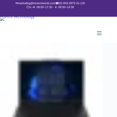
✉
marketing@iristechworld.com
☎
02-843-6979 ต่อ 126
🕘
จ.–ศ. 08:00–17:30 · ส. 08:00–14:30