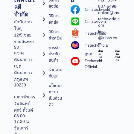
เทคโนโ
น์
วิธีการ
โทร : 094-
สั่งซื้อ
887-5498
ลยี
@iristechworld
online@iris
จำกัด
วิธีการ
techworld.c
@iristw.com
จัดส่ง
สำนักงาน
om
ใหญ่
line :
วิธีการ
iristechworld
12/5 ซอย
@iristw.co
ชำระเงิน
รามอินทรา
m
iristechofficial
การรับ
93
สำห
สำห
แขวง
ประกัน
IRIS
รับ
รับ
บุค
องค์
คันนายาว
สินค้า
Techworld
คล
กร
เขต
Official
ร่วมงาน
คันนายาว
กับเรา
กรุงเทพ
10230
นโยบาย
ความ
เวลาทำการ
เป็นส่วน
วันจันทร์ –
ตัว
ศุกร์ ตั้งแต่
08.00-
17.30 น.
วันเสาร์