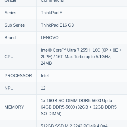
Grade
Commercial
Series
ThinkPad E
Sub Series
ThinkPad E16 G3
Brand
LENOVO
Intel® Core™ Ultra 7 255H, 16C (6P + 8E +
CPU
2LPE) / 16T, Max Turbo up to 5.1GHz,
24MB
PROCESSOR
Intel
NPU
12
1x 16GB SO-DIMM DDR5-5600 Up to
MEMORY
64GB DDR5-5600 (32GB + 32GB DDR5
SO-DIMM)
512GB SSD M.2 2242 PCIe® 4.0×4