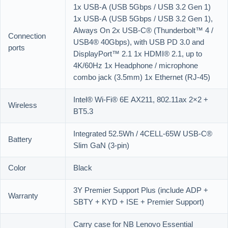
1x USB-A (USB 5Gbps / USB 3.2 Gen 1)
1x USB-A (USB 5Gbps / USB 3.2 Gen 1),
Always On 2x USB-C® (Thunderbolt™ 4 /
Connection
USB4® 40Gbps), with USB PD 3.0 and
ports
DisplayPort™ 2.1 1x HDMI® 2.1, up to
4K/60Hz 1x Headphone / microphone
combo jack (3.5mm) 1x Ethernet (RJ-45)
Intel® Wi-Fi® 6E AX211, 802.11ax 2×2 +
Wireless
BT5.3
Integrated 52.5Wh / 4CELL-65W USB-C®
Battery
Slim GaN (3-pin)
Color
Black
3Y Premier Support Plus (include ADP +
Warranty
SBTY + KYD + ISE + Premier Support)
Carry case for NB Lenovo Essential