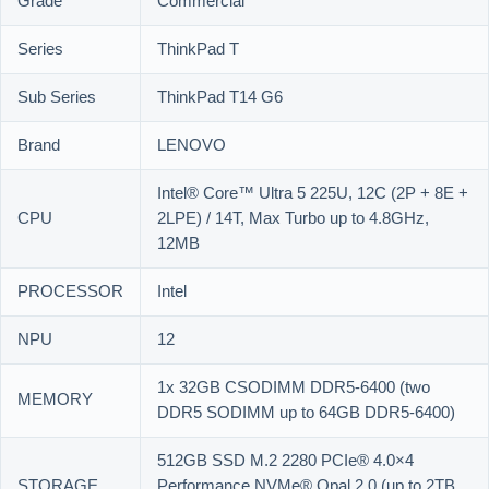
Grade
Commercial
Series
ThinkPad T
Sub Series
ThinkPad T14 G6
Brand
LENOVO
Intel® Core™ Ultra 5 225U, 12C (2P + 8E +
CPU
2LPE) / 14T, Max Turbo up to 4.8GHz,
12MB
PROCESSOR
Intel
NPU
12
1x 32GB CSODIMM DDR5-6400 (two
MEMORY
DDR5 SODIMM up to 64GB DDR5-6400)
512GB SSD M.2 2280 PCIe® 4.0×4
STORAGE
Performance NVMe® Opal 2.0 (up to 2TB