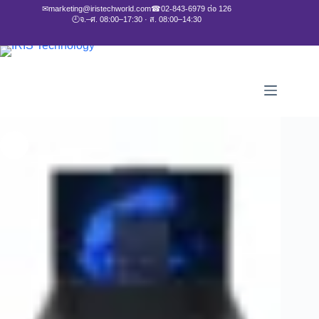
✉
marketing@iristechworld.com
☎
02-843-6979 ต่อ 126
🕘
จ.–ศ. 08:00–17:30 · ส. 08:00–14:30