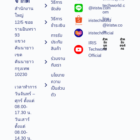
จำกัด
วิธีการ
techworld.c
@iristw.com
จัดส่ง
สำนักงาน
om
ใหญ่
line :
วิธีการ
iristechworld
12/5 ซอย
@iristw.co
ชำระเงิน
รามอินทรา
m
iristechofficial
การรับ
93
สำห
สำห
แขวง
ประกัน
IRIS
รับ
รับ
บุค
องค์
คันนายาว
สินค้า
Techworld
คล
กร
เขต
Official
ร่วมงาน
คันนายาว
กับเรา
กรุงเทพ
10230
นโยบาย
ความ
เวลาทำการ
เป็นส่วน
วันจันทร์ –
ตัว
ศุกร์ ตั้งแต่
08.00-
17.30 น.
วันเสาร์
ตั้งแต่
08.00-
14.30 น.