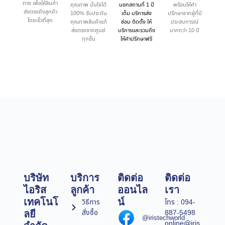
ทาง เพื่อให้สินค้า
คุณภาพ มั่นใจได้
นอกสถานที่ 1 ปี
พร้อมให้คำ
ส่งตรงถึงลูกค้า
100% รับประกัน
เต็ม บริการส่ง
ปรึกษาจากผู้ที่มี
โดยเร็วที่สุด
คุณภาพสินค้าแท้
ซ่อม ติดตั้ง ให้
ประสบการณ์
ส่งตรงจากศูนย์
บริการและรวมถึง
มากกว่า 10 ปี
ทุกชิ้น
ให้คำปรึกษาฟรี
บริษัท
บริการ
ติดต่อ
ติดต่อ
ไอริส
ลูกค้า
ออนไล
เรา
เทคโนโ
น์
วิธีการ
โทร : 094-
สั่งซื้อ
887-5498
ลยี
@iristechworld
online@iris