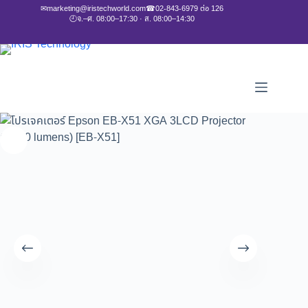
✉
marketing@iristechworld.com
☎
02-843-6979 ต่อ 126
🕘
จ.–ศ. 08:00–17:30 · ส. 08:00–14:30