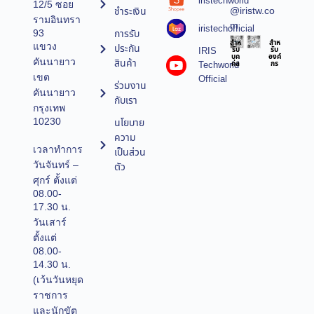
iristechworld
12/5 ซอย
@iristw.co
ชำระเงิน
รามอินทรา
m
iristechofficial
การรับ
93
สำห
สำห
แขวง
ประกัน
IRIS
รับ
รับ
บุค
องค์
คันนายาว
สินค้า
Techworld
คล
กร
เขต
Official
ร่วมงาน
คันนายาว
กับเรา
กรุงเทพ
10230
นโยบาย
ความ
เวลาทำการ
เป็นส่วน
วันจันทร์ –
ตัว
ศุกร์ ตั้งแต่
08.00-
17.30 น.
วันเสาร์
ตั้งแต่
08.00-
14.30 น.
(เว้นวันหยุด
ราชการ
และนักขัต