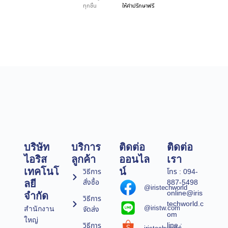
ทุกชิ้น
ให้คำปรึกษาฟรี
บริษัท
บริการ
ติดต่อ
ติดต่อ
ไอริส
ลูกค้า
ออนไล
เรา
เทคโนโ
น์
วิธีการ
โทร : 094-
สั่งซื้อ
887-5498
ลยี
@iristechworld
online@iris
จำกัด
วิธีการ
techworld.c
@iristw.com
จัดส่ง
สำนักงาน
om
ใหญ่
line :
วิธีการ