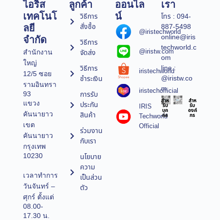
ไอริส
ลูกค้า
ออนไล
เรา
เทคโนโ
น์
วิธีการ
โทร : 094-
สั่งซื้อ
887-5498
ลยี
@iristechworld
online@iris
จำกัด
วิธีการ
techworld.c
@iristw.com
จัดส่ง
สำนักงาน
om
ใหญ่
line :
วิธีการ
iristechworld
12/5 ซอย
@iristw.co
ชำระเงิน
รามอินทรา
m
iristechofficial
การรับ
93
สำห
สำห
แขวง
ประกัน
IRIS
รับ
รับ
บุค
องค์
คันนายาว
สินค้า
Techworld
คล
กร
เขต
Official
ร่วมงาน
คันนายาว
กับเรา
กรุงเทพ
10230
นโยบาย
ความ
เวลาทำการ
เป็นส่วน
วันจันทร์ –
ตัว
ศุกร์ ตั้งแต่
08.00-
17.30 น.