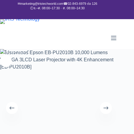
✉
marketing@iristechworld.com
☎
02-843-6979 ต่อ 126
🕘
จ.–ศ. 08:00–17:30 · ส. 08:00–14:30