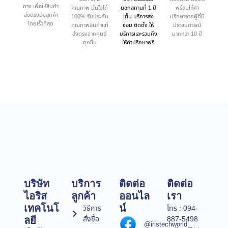
ทาง เพื่อให้สินค้า
คุณภาพ มั่นใจได้
นอกสถานที่ 1 ปี
พร้อมให้คำ
ส่งตรงถึงลูกค้า
100% รับประกัน
เต็ม บริการส่ง
ปรึกษาจากผู้ที่มี
โดยเร็วที่สุด
คุณภาพสินค้าแท้
ซ่อม ติดตั้ง ให้
ประสบการณ์
ส่งตรงจากศูนย์
บริการและรวมถึง
มากกว่า 10 ปี
ทุกชิ้น
ให้คำปรึกษาฟรี
บริษัท
บริการ
ติดต่อ
ติดต่อ
ไอริส
ลูกค้า
ออนไล
เรา
เทคโนโ
น์
วิธีการ
โทร : 094-
สั่งซื้อ
887-5498
ลยี
@iristechworld