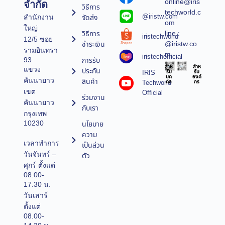
online@iris
จำกัด
วิธีการ
techworld.c
@iristw.com
จัดส่ง
สำนักงาน
om
ใหญ่
line :
วิธีการ
iristechworld
12/5 ซอย
@iristw.co
ชำระเงิน
รามอินทรา
m
iristechofficial
การรับ
93
สำห
สำห
แขวง
ประกัน
IRIS
รับ
รับ
บุค
องค์
คันนายาว
สินค้า
Techworld
คล
กร
เขต
Official
ร่วมงาน
คันนายาว
กับเรา
กรุงเทพ
10230
นโยบาย
ความ
เวลาทำการ
เป็นส่วน
วันจันทร์ –
ตัว
ศุกร์ ตั้งแต่
08.00-
17.30 น.
วันเสาร์
ตั้งแต่
08.00-