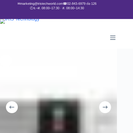
✉
marketing@iristechworld.com
☎
02-843-6979 ต่อ 126
🕘
จ.–ศ. 08:00–17:30 · ส. 08:00–14:30